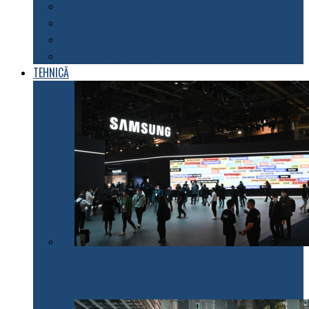
Explorarea spațiului
Fenomene astronomice
Energii neconvenționale
Descoperiri științifice
TEHNICĂ
Samsung Electronics anunță inițiativele pentru 2022
care fac electrocasnicele mai prietenoase cu mediul
înconjurător