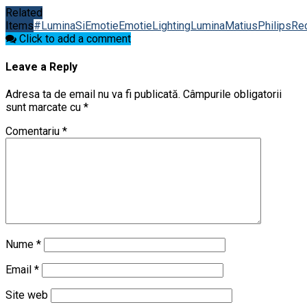
Related
Items
#LuminaSiEmotie
Emotie
Lighting
Lumina
Matius
Philips
Re
Click to add a comment
Leave a Reply
Adresa ta de email nu va fi publicată.
Câmpurile obligatorii
sunt marcate cu
*
Comentariu
*
Nume
*
Email
*
Site web