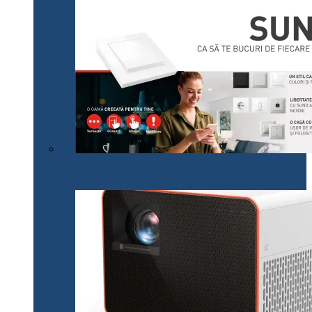
Legrand lansează pe plan local noua gamă SUNO,
adaptată cerințelor actuale ale consumatorilor