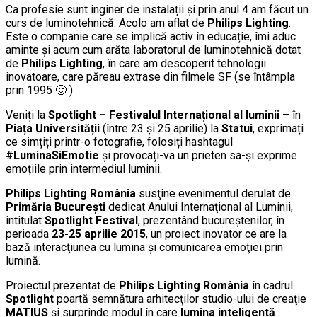
Ca profesie sunt inginer de instalații și prin anul 4 am făcut un
curs de luminotehnică. Acolo am aflat de
Philips Lighting
.
Este o companie care se implică activ în educație, îmi aduc
aminte și acum cum arăta laboratorul de luminotehnică dotat
de
Philips Lighting
, în care am descoperit tehnologii
inovatoare, care păreau extrase din filmele SF (se întâmpla
prin 1995 🙂 )
Veniți la
Spotlight – Festivalul Internațional al luminii
– în
Piața Universității
(între 23 și 25 aprilie) la
Statui
, exprimați
ce simțiți printr-o fotografie, folosiți hashtagul
#LuminaSiEmotie
și provocați-va un prieten sa-și exprime
emoțiile prin intermediul luminii.
Philips Lighting România
susţine evenimentul derulat de
Primăria Bucureşti
dedicat Anului Internaţional al Luminii,
intitulat
Spotlight Festival
, prezentând bucureştenilor, în
perioada
23-25 aprilie 2015
, un proiect inovator ce are la
bază interacţiunea cu lumina şi comunicarea emoţiei prin
lumină.
Proiectul prezentat de
Philips Lighting România
în cadrul
Spotlight
poartă semnătura arhitecţilor studio-ului de creaţie
MATIUS
şi surprinde modul în care
lumina inteligentă