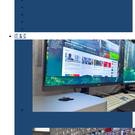
Foto & Video
Casa inteligentă
Entertainment
Sănătate & Sport
IT & C
Philips 27E1N1900AE: Monitorul USB-C care te scapă
de cabluri și de bătăi de cap