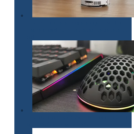
Un nou brand de tehnologie pe piața din România.
Dreame lansează mai multe produse inteligente pentru
casă
Un set de gaming SPC Gear inedit: tastatura Omnis
Kalih GK650K și mouse Lix SPG051