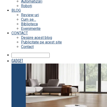
Automatizări
Roboți
BLOG
Review-uri
Cum se…
Biblioteca
Evenimente
CONTACT
Despre acest blog
Publicitate pe acest site
Contact
GADGET