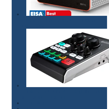
Proiectorul de gaming BenQ X3000i a câștigat
premiul EISA￼
Mixerul audio ATEN MicLIVE – inteligență artificială
pentru podcasturi de calitate
Smart Watch
Audio