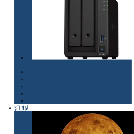
Synology lansează modelul DiskStation DS723+
Telefoane mobile
Tablete
Notebook
Rețelistică
Software
ȘTIINȚĂ