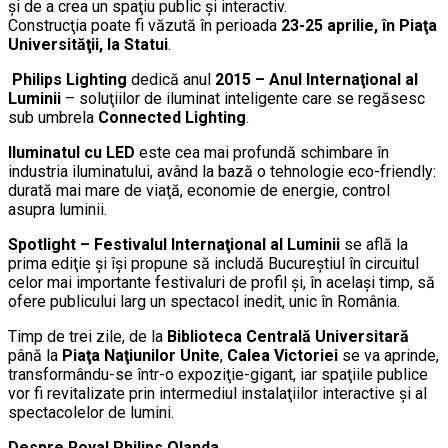
şi de a crea un spaţiu public şi interactiv.
Construcţia poate fi văzută în perioada
23-25 aprilie, în Piaţa
Universităţii, la Statui
.
Philips Lighting
dedică anul
2015 – Anul Internaţional al
Luminii
– soluţiilor de iluminat inteligente care se regăsesc
sub umbrela
Connected Lighting
.
Iluminatul cu LED
este cea mai profundă schimbare în
industria iluminatului, având la bază o tehnologie eco-friendly:
durată mai mare de viaţă, economie de energie, control
asupra luminii.
Spotlight – Festivalul Internaţional al Luminii
se află la
prima ediţie şi îşi propune să includă Bucureştiul în circuitul
celor mai importante festivaluri de profil şi, în acelaşi timp, să
ofere publicului larg un spectacol inedit, unic în România.
Timp de trei zile, de la
Biblioteca Centrală Universitară
până la
Piaţa Naţiunilor Unite
,
Calea Victoriei
se va aprinde,
transformându-se într-o expoziţie-gigant, iar spaţiile publice
vor fi revitalizate prin intermediul instalaţiilor interactive şi al
spectacolelor de lumini.
Despre Royal Philips Olanda