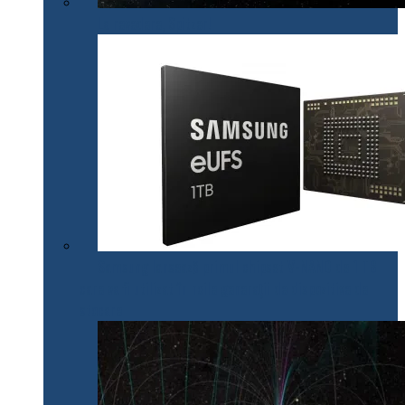
La revedere, Spitzer!
Samsung lansează primul chipset V-NAND de 1 TB
care va fi utilizat în noile generații de dispozitive de
stocare