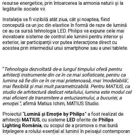
resurse energetice, prin întoarcerea la armonia naturii şi la
legăturile sociale vii.
Instalaţia va fi vizibilă atât ziua, cât şi noaptea, fiind
concepută ca un joc din elastice în formă de raze de lumină
ce au ca sursă tehnologia LED. Philips va expune cele mai
inovatoare sisteme de control ale luminii pentru interior şi
exterior, iar participanţii vor putea interacţiona direct cu
acestea prin intermediul unui smartphone sau a unei tablete.
“
Tehnologia dezvoltată de-a lungul timpului oferă pentru
arhitecţi instrumente din ce în ce mai sofisticate, pentru ca
lumina să fie din ce în ce mai prietenoasă, mai ‘modelabilă’,
mai flexibilă şi mai mult parametrizabilă. Pentru MATIUS, ca
studio de arhitectură dedicat retailului, lumina este modul cel
mai eficient de transmitere a entuziasmului, a bucuriei, a
emoţiei.
”
, afirmă Matius Ichim, MATIUS Studio.
Proiectul “
Lumină şi Emoţie by Philips
” a fost realizat de
arhitecţii
MATIUS
, cu sisteme
LED
oferite de
Philips
Lighting România
, cu scopul de a promova o mai bună
înţelegere a rolului esențial al luminii în peisajul contemporan