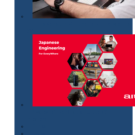
Philips Momentum 5000, monitor UHD polivalent de
32″
Aiwa revine în România distribuit de MGT
Educational
Cum se…
Review-uri