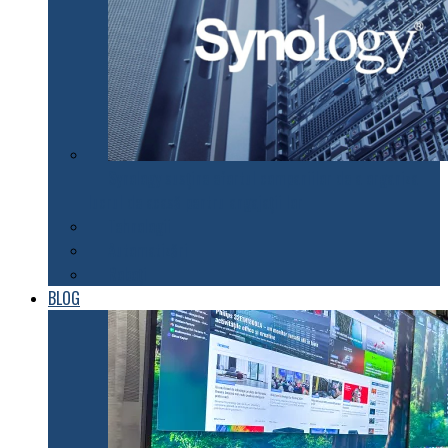
Synology susţine efortul companiilor de a organiza
lucrul de acasă pentru angajaţii lor
Tehnologii
Automatizări
Roboți
BLOG