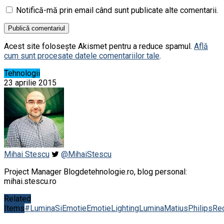
Notifică-mă prin email când sunt publicate alte comentarii.
Acest site folosește Akismet pentru a reduce spamul.
Află
cum sunt procesate datele comentariilor tale
.
Tehnologii
23 aprilie 2015
Mihai Stescu
@MihaiStescu
Project Manager Blogdetehnologie.ro, blog personal:
mihai.stescu.ro
Related
Items
#LuminaSiEmotie
Emotie
Lighting
Lumina
Matius
Philips
Re