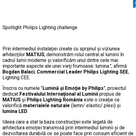
Spotlight Philips Lighting challenge
Prin intermediul instalaţiei create cu sprijinul şi viziunea
arhitecţilor
MATIUS
, demonstrăm rolul central al luminii în
cadrul lumii moderne şi valorificăm unul dintre cele mai
importante aspecte ale unei vieţi frumoase: lumina.”, afirmă
Bogdan Balaci
,
Commercial Leader Philips Lighting SEE
,
Lighting CEE.
Înscris cu numele “
Lumină şi Emoţie by Philips
”, proiectul
dedicat
Festivalului Internaţional al Luminii
propus de
MATIUS
şi
Philips Lighting România
este o creaţie ce
valorifică
materialele naturale
(lemn/ elastic/ plexi) şi
lumina LED
.
Ideea care a stat la baza construcţiei este legată de
arhitectura emoţiei transmisă prin intermediul luminii şi de
dezvoltarea durabilă ce se poate face prin consum eficient de