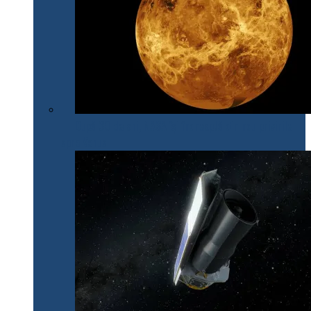
După 30 de ani, NASA își îndreaptă din nou privirile
spre Venus