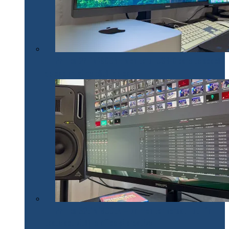
Philips 27E1N1900AE: Monitorul USB-C care te scapă
de cabluri și de bătăi de cap
Philips 32E1N1800LA – un monitor versatil util în
toate activitățile office și creative