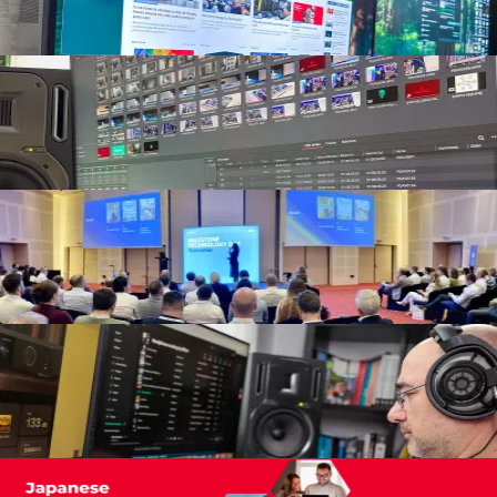
Philips 27E1N1900AE: Monitorul USB-C care te scapă de
cabluri și de bătăi de cap
Philips 32E1N1800LA – un monitor versatil util în toate
activitățile office și creative
Milestone Technology Day România 2024