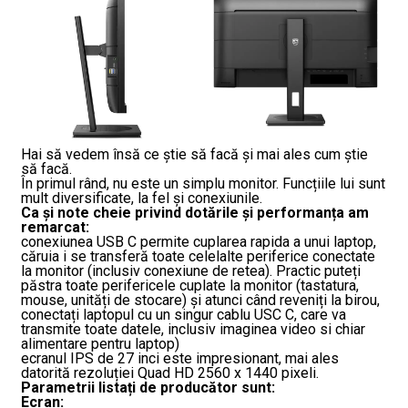
Hai să vedem însă ce știe să facă și mai ales cum știe
să facă.
În primul rând, nu este un simplu monitor. Funcțiile lui sunt
mult diversificate, la fel și conexiunile.
Ca și note cheie privind dotările și performanța am
remarcat:
conexiunea USB C permite cuplarea rapida a unui laptop,
căruia i se transferă toate celelalte periferice conectate
la monitor (inclusiv conexiune de retea). Practic puteți
păstra toate perifericele cuplate la monitor (tastatura,
mouse, unități de stocare) și atunci când reveniți la birou,
conectați laptopul cu un singur cablu USC C, care va
transmite toate datele, inclusiv imaginea video si chiar
alimentare pentru laptop)
ecranul IPS de 27 inci este impresionant, mai ales
datorită rezoluției Quad HD 2560 x 1440 pixeli.
Parametrii listați de producător sunt:
Ecran: