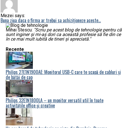
Mezei says:
Buna ziua daca o firma ar trebui sa achiziționeze aceste…
Mihai Stescu:
"Scriu pe acest blog de tehnologie pentru că
sunt inginer și mi-aș dori ca această profesie să fie din ce
în ce mai mult iubită de tineri și apreciată."
Recente
Philips 27E1N1900AE: Monitorul USB-C care te scapă de cabluri și
de bătăi de cap
Philips 32E1N1800LA – un monitor versatil util în toate
activitățile office și creative