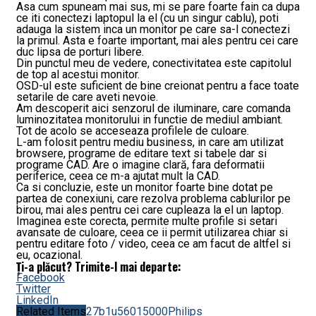
Asa cum spuneam mai sus, mi se pare foarte fain ca dupa
ce iti conectezi laptopul la el (cu un singur cablu), poti
adauga la sistem inca un monitor pe care sa-l conectezi
la primul. Asta e foarte important, mai ales pentru cei care
duc lipsa de porturi libere.
Din punctul meu de vedere, conectivitatea este capitolul
de top al acestui monitor.
OSD-ul este suficient de bine creionat pentru a face toate
setarile de care aveti nevoie.
Am descoperit aici senzorul de iluminare, care comanda
luminozitatea monitorului in functie de mediul ambiant.
Tot de acolo se acceseaza profilele de culoare.
L-am folosit pentru mediu business, in care am utilizat
browsere, programe de editare text si tabele dar si
programe CAD. Are o imagine clară, fara deformatii
periferice, ceea ce m-a ajutat mult la CAD.
Ca si concluzie, este un monitor foarte bine dotat pe
partea de conexiuni, care rezolva problema cablurilor pe
birou, mai ales pentru cei care cupleaza la el un laptop.
Imaginea este corecta, permite multe profile si setari
avansate de culoare, ceea ce ii permit utilizarea chiar si
pentru editare foto / video, ceea ce am facut de altfel si
eu, ocazional.
Ți-a plăcut? Trimite-l mai departe:
Facebook
Twitter
LinkedIn
Related Items
27b1u5601
5000
Philips