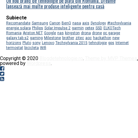
Un nou brand de tehnologie pe piața din România. Dreame
lansează mai multe produse inteligente pentru casă
Subiecte
Recomandate
Samsung
Canon
BenQ
nasa
axis
Synology
#techsylvania
energie solara
Philips
Solar Impulse 2
garmin
optex
SSD
ELKOTech
Romania
Ariston NET
Google
nas
kingston
drona
drone
pc garage
galaxy tab s2
gaming
Milestone
brother
zitec
aoc
hackathon
new
horizons
Pluto
sony
Lenovo
Techsylvania 2015
tehnologie
gps
Internet
termostat
bicicleta
Wifi
Copyright © 2020
Blogdetehnologie.ro
.
Theme by MVP Themes
,
powered by
Wordpress
.