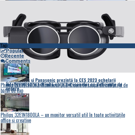
Synology DS 923+, mai mult decât un NAS
Monitorul de gaming Philips Evnia reinventează regulile jocului
Tap
Popular
Recente
Comments
Biel Glasses și Panasonic prezintă la CES 2023 ochelarii
inteligenți care schimbă viața persoanelor
cu deficiențe de
Philips 27E1N1900AE: Monitorul USB-C care te scapă de cabluri și de
vedere
bătăi de cap
Philips 32E1N1800LA – un monitor versatil util în toate activitățile
office și creative