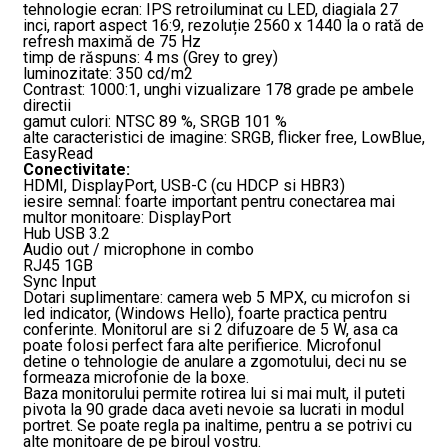
tehnologie ecran: IPS retroiluminat cu LED, diagiala 27
inci, raport aspect 16:9, rezoluție 2560 x 1440 la o rată de
refresh maximă de 75 Hz
timp de răspuns: 4 ms (Grey to grey)
luminozitate: 350 cd/m2
Contrast: 1000:1, unghi vizualizare 178 grade pe ambele
directii
gamut culori: NTSC 89 %, SRGB 101 %
alte caracteristici de imagine: SRGB, flicker free, LowBlue,
EasyRead
Conectivitate:
HDMI, DisplayPort, USB-C (cu HDCP si HBR3)
iesire semnal: foarte important pentru conectarea mai
multor monitoare: DisplayPort
Hub USB 3.2
Audio out / microphone in combo
RJ45 1GB
Sync Input
Dotari suplimentare: camera web 5 MPX, cu microfon si
led indicator, (Windows Hello), foarte practica pentru
conferinte. Monitorul are si 2 difuzoare de 5 W, asa ca
poate folosi perfect fara alte perifierice. Microfonul
detine o tehnologie de anulare a zgomotului, deci nu se
formeaza microfonie de la boxe.
Baza monitorului permite rotirea lui si mai mult, il puteti
pivota la 90 grade daca aveti nevoie sa lucrati in modul
portret. Se poate regla pa inaltime, pentru a se potrivi cu
alte monitoare de pe biroul vostru.