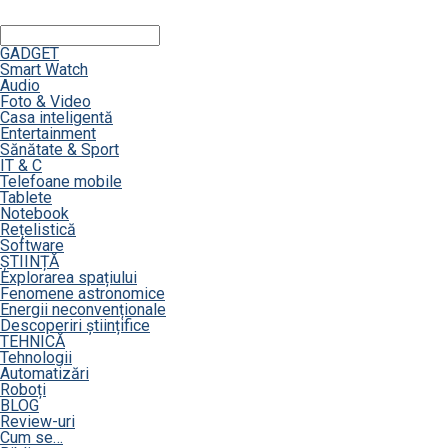
GADGET
Smart Watch
Audio
Foto & Video
Casa inteligentă
Entertainment
Sănătate & Sport
IT & C
Telefoane mobile
Tablete
Notebook
Rețelistică
Software
ȘTIINȚĂ
Explorarea spațiului
Fenomene astronomice
Energii neconvenționale
Descoperiri științifice
TEHNICĂ
Tehnologii
Automatizări
Roboți
BLOG
Review-uri
Cum se…