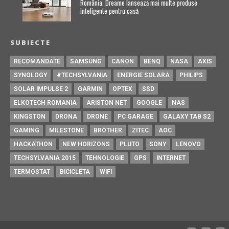
România. Dreame lansează mai multe produse
inteligente pentru casă
SUBIECTE
RECOMANDATE
SAMSUNG
CANON
BENQ
NASA
AXIS
SYNOLOGY
#TECHSYLVANIA
ENERGIE SOLARA
PHILIPS
SOLAR IMPULSE 2
GARMIN
OPTEX
SSD
ELKOTECH ROMANIA
ARISTON NET
GOOGLE
NAS
KINGSTON
DRONA
DRONE
PC GARAGE
GALAXY TAB S2
GAMING
MILESTONE
BROTHER
ZITEC
AOC
HACKATHON
NEW HORIZONS
PLUTO
SONY
LENOVO
TECHSYLVANIA 2015
TEHNOLOGIE
GPS
INTERNET
TERMOSTAT
BICICLETA
WIFI