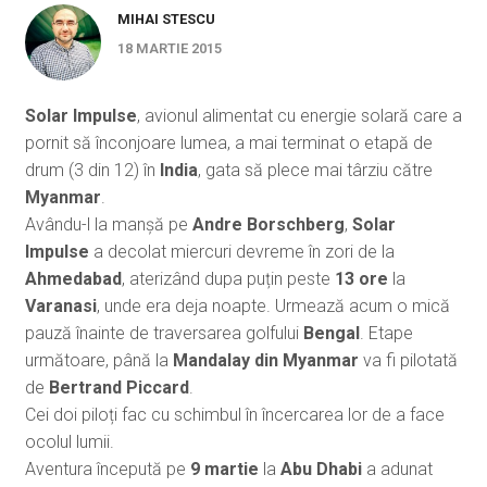
MIHAI STESCU
18 MARTIE 2015
Solar Impulse
, avionul alimentat cu energie solară care a
pornit să înconjoare lumea, a mai terminat o etapă de
drum (3 din 12) în
India
, gata să plece mai târziu către
Myanmar
.
Avându-l la manșă pe
Andre Borschberg
,
Solar
Impulse
a decolat miercuri devreme în zori de la
Ahmedabad
, aterizând dupa puțin peste
13 ore
la
Varanasi
, unde era deja noapte. Urmează acum o mică
pauză înainte de traversarea golfului
Bengal
. Etape
următoare, până la
Mandalay din Myanmar
va fi pilotată
de
Bertrand Piccard
.
Cei doi piloți fac cu schimbul în încercarea lor de a face
ocolul lumii.
Aventura începută pe
9 martie
la
Abu Dhabi
a adunat