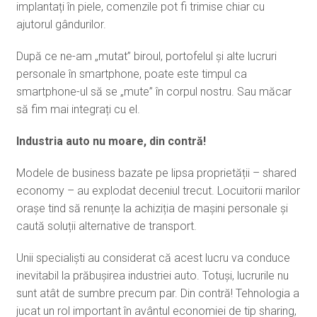
implantați în piele, comenzile pot fi trimise chiar cu
ajutorul gândurilor.
După ce ne-am „mutat” biroul, portofelul și alte lucruri
personale în smartphone, poate este timpul ca
smartphone-ul să se „mute” în corpul nostru. Sau măcar
să fim mai integrați cu el.
Industria auto nu moare, din contră!
Modele de business bazate pe lipsa proprietății – shared
economy – au explodat deceniul trecut. Locuitorii marilor
orașe tind să renunțe la achiziția de mașini personale și
caută soluții alternative de transport.
Unii specialiști au considerat că acest lucru va conduce
inevitabil la prăbușirea industriei auto. Totuși, lucrurile nu
sunt atât de sumbre precum par. Din contră! Tehnologia a
jucat un rol important în avântul economiei de tip sharing,