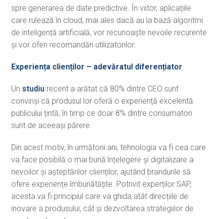
spre generarea de date predictive. În viitor, aplicațiile
care rulează în cloud, mai ales dacă au la bază algoritmi
de inteligență artificială, vor recunoaște nevoile recurente
și vor oferi recomandări utilizatorilor.
Experiența clienților – adevăratul diferențiator
Un
studiu
recent a arătat că 80% dintre CEO sunt
convinși că produsul lor oferă o experiență excelentă
publicului țintă, în timp ce doar 8% dintre consumatori
sunt de aceeași părere.
Din acest motiv, în următorii ani, tehnologia va fi cea care
va face posibilă o mai bună înțelegere și digitalizare a
nevoilor și așteptărilor clienților, ajutând brandurile să
ofere experiențe îmbunătățite. Potrivit experților SAP,
acesta va fi principiul care va ghida atât direcțiile de
inovare a produsului, cât și dezvoltarea strategiilor de