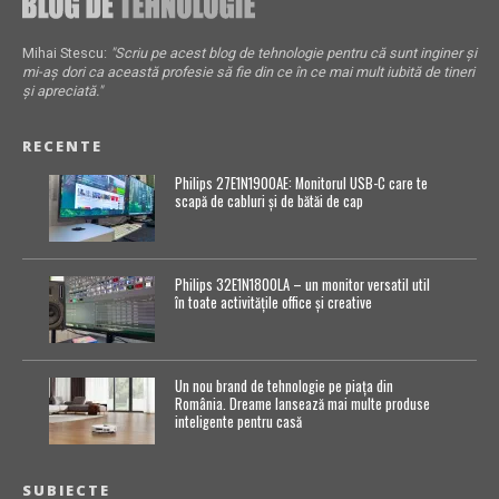
Mihai Stescu:
"Scriu pe acest blog de tehnologie pentru că sunt inginer și
mi-aș dori ca această profesie să fie din ce în ce mai mult iubită de tineri
și apreciată."
RECENTE
Philips 27E1N1900AE: Monitorul USB-C care te
scapă de cabluri și de bătăi de cap
Philips 32E1N1800LA – un monitor versatil util
în toate activitățile office și creative
Un nou brand de tehnologie pe piața din
România. Dreame lansează mai multe produse
inteligente pentru casă
SUBIECTE