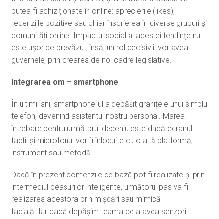
putea fi achiziționate în online: aprecierile (likes),
recenziile pozitive sau chiar înscrierea în diverse grupuri și
comunități online. Impactul social al acestei tendințe nu
este ușor de prevăzut, însă, un rol decisiv îl vor avea
guvernele, prin crearea de noi cadre legislative.
Integrarea om – smartphone
În ultimii ani, smartphone-ul a depășit granițele unui simplu
telefon, devenind asistentul nostru personal. Marea
întrebare pentru următorul deceniu este dacă ecranul
tactil și microfonul vor fi înlocuite cu o altă platformă,
instrument sau metodă.
Dacă în prezent comenzile de bază pot fi realizate și prin
intermediul ceasurilor inteligente, următorul pas va fi
realizarea acestora prin mișcări sau mimică
facială. Iar dacă depășim teama de a avea senzori