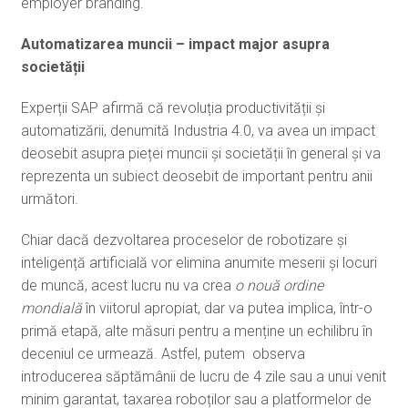
employer branding.
Automatizarea muncii – impact major asupra
societății
Experții SAP afirmă că revoluția productivității și
automatizării, denumită Industria 4.0, va avea un impact
deosebit asupra pieței muncii și societății în general și va
reprezenta un subiect deosebit de important pentru anii
următori.
Chiar dacă dezvoltarea proceselor de robotizare și
inteligență artificială vor elimina anumite meserii și locuri
de muncă, acest lucru nu va crea
o nouă ordine
mondială
în viitorul apropiat, dar va putea implica, într-o
primă etapă, alte măsuri pentru a menține un echilibru în
deceniul ce urmează. Astfel, putem observa
introducerea săptămânii de lucru de 4 zile sau a unui venit
minim garantat, taxarea roboților sau a platformelor de