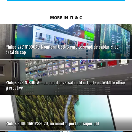
MORE IN IT & C
Philips 27E1N1900AE: Monitorul USB-C care te scapă de cabluri și de
bătăi de cap
Philips 32E1N1800LA – un monitor versatil util în toate activitățile office
și creative
Philips 3000 16B1P3302D, un monitor portabil super util