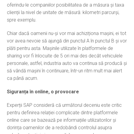
oferindu-le companiilor posibilitatea de a măsura și taxa
clienții la nivel de unitate de măsură: kilometri parcurși,
spre exemplu.
Chiar dacă oamenii nu-și vor mai achiziționa mașini, ei tot
vor avea nevoie să ajungă din punctul A în punctul B și vor
plăti pentru asta. Mașinile utilizate în platformele de
sharing vor fi înlocuite de 5 ori mai des decât vehiculele
personale, astfel, industria auto va continua să producă și
să vândă mașini în continuare, într-un ritm mult mai alert
ca până acum.
Siguranța în online, o provocare
Experții SAP consideră că următorul deceniu este critic
pentru definirea relației complicate dintre platformele
online care se bazează pe informațiile utilizatorilor și
dorința oamenilor de a redobândi controlul asupra