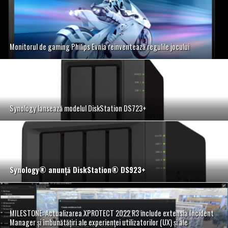
Monitorul de gaming Philips Evnia reinventează regulile jocului
Synology lansează modelul DiskStation DS723+
Synology
®
anunţă DiskStation
®
DS923+
MILESTONE: Actualizarea XPROTECT 2022 R3 include extensia Incident
Manager și îmbunătățiri ale experienței utilizatorilor (UX) și ale