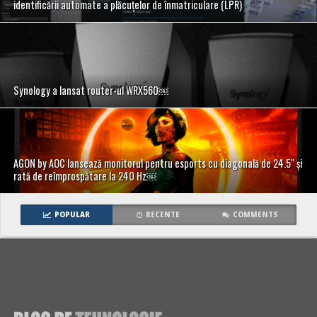
identificării automate a plăcuțelor de înmatriculare (LPR)
Synology a lansat router-ul WRX560￼
AGON by AOC lansează monitorul pentru esports cu diagonală de 24.5″ și
rată de reîmprospătare la 240 Hz￼
POPULAR
RECENTE
COMMENTS