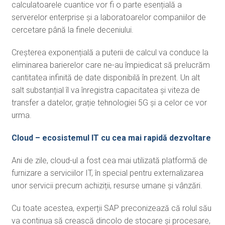
calculatoarele cuantice vor fi o parte esențială a
serverelor enterprise și a laboratoarelor companiilor de
cercetare până la finele deceniului.
Creșterea exponențială a puterii de calcul va conduce la
eliminarea barierelor care ne-au împiedicat să prelucrăm
cantitatea infinită de date disponibilă în prezent. Un alt
salt substanțial îl va înregistra capacitatea și viteza de
transfer a datelor, grație tehnologiei 5G și a celor ce vor
urma.
Cloud – ecosistemul IT cu cea mai rapidă dezvoltare
Ani de zile, cloud-ul a fost cea mai utilizată platformă de
furnizare a serviciilor IT, în special pentru externalizarea
unor servicii precum achiziții, resurse umane și vânzări.
Cu toate acestea, experții SAP preconizează că rolul său
va continua să crească dincolo de stocare și procesare,