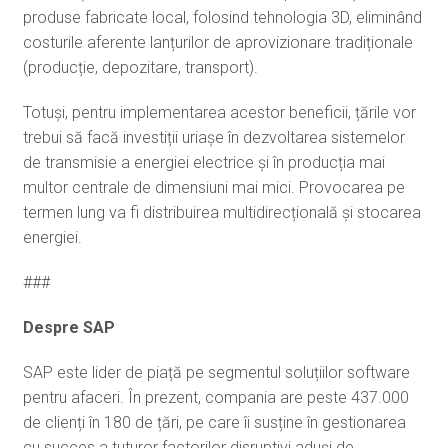
produse fabricate local, folosind tehnologia 3D, eliminând
costurile aferente lanțurilor de aprovizionare tradiționale
(producție, depozitare, transport).
Totuși, pentru implementarea acestor beneficii, țările vor
trebui să facă investiții uriașe în dezvoltarea sistemelor
de transmisie a energiei electrice și în producția mai
multor centrale de dimensiuni mai mici. Provocarea pe
termen lung va fi distribuirea multidirecțională și stocarea
energiei.
###
Despre SAP
SAP este lider de piață pe segmentul soluțiilor software
pentru afaceri. În prezent, compania are peste 437.000
de clienți în 180 de țări, pe care îi susține în gestionarea
cu succes a tuturor factorilor disruptivi aduși de