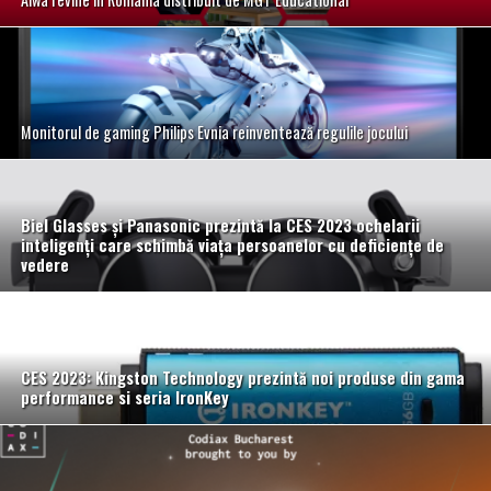
Monitorul de gaming Philips Evnia reinventează regulile jocului
Biel Glasses și Panasonic prezintă la CES 2023 ochelarii
inteligenți care schimbă viața persoanelor
cu deficiențe de
vedere
CES 2023: Kingston Technology prezintă noi produse din gama
performance si seria IronKey