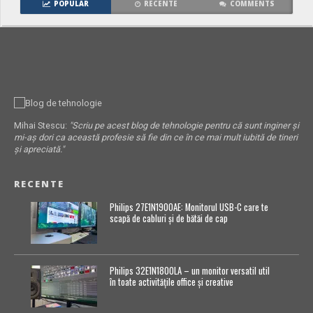
POPULAR
RECENTE
COMMENTS
Mihai Stescu:
"Scriu pe acest blog de tehnologie pentru că sunt inginer și
mi-aș dori ca această profesie să fie din ce în ce mai mult iubită de tineri
și apreciată."
RECENTE
Philips 27E1N1900AE: Monitorul USB-C care te
scapă de cabluri și de bătăi de cap
Philips 32E1N1800LA – un monitor versatil util
în toate activitățile office și creative