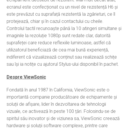
ecranul este confecționat cu un nivel de rezistență H6 și
este prevăzut cu suprafață rezistentă la zgârieturi, ce îl
protejează, chiar și în cazul contactului cu cheile.
Controlul tactil recunoaște până la 10 atingeri simultane și
imaginile la rezoluție 1080p sunt redate clar, datorită
suprafeței care reduce reflexiile luminoase, astfel că
utilizatorul beneficiază de cea mai bună experiență,
indiferent că vizualizează conținut sau realizează schițe
sau își ia notițe cu ajutorul Stylus-ului disponibil în pachet.
Despre ViewSonic
Fondată în anul 1987 în California, ViewSonic este o
importantă companie producătoare de echipamente și
soluții de afișare, lider în dezvoltarea de tehnologii
vizuale, ce activează în peste 100 țări. Folosindu-se de
spiritul său inovator și de viziunea sa, ViewSonic creează
hardware și soluții software complexe, printre care