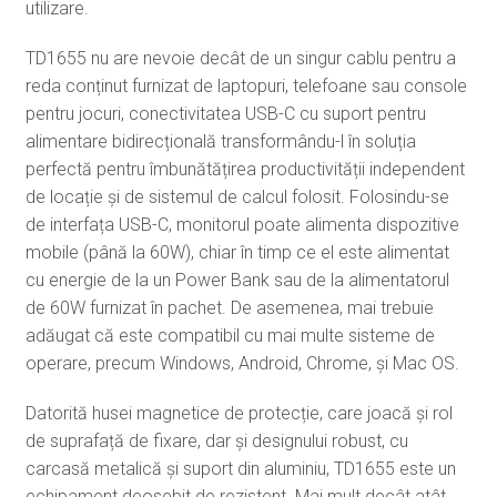
utilizare.
TD1655 nu are nevoie decât de un singur cablu pentru a
reda conținut furnizat de laptopuri, telefoane sau console
pentru jocuri, conectivitatea USB-C cu suport pentru
alimentare bidirecțională transformându-l în soluția
perfectă pentru îmbunătățirea productivității independent
de locație și de sistemul de calcul folosit. Folosindu-se
de interfața USB-C, monitorul poate alimenta dispozitive
mobile (până la 60W), chiar în timp ce el este alimentat
cu energie de la un Power Bank sau de la alimentatorul
de 60W furnizat în pachet. De asemenea, mai trebuie
adăugat că este compatibil cu mai multe sisteme de
operare, precum Windows, Android, Chrome, și Mac OS.
Datorită husei magnetice de protecție, care joacă și rol
de suprafață de fixare, dar și designului robust, cu
carcasă metalică și suport din aluminiu, TD1655 este un
echipament deosebit de rezistent. Mai mult decât atât,