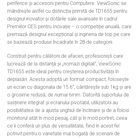
periferice și accesorii pentru Computere. ViewSonic se
mândrește astfel cu distincția primită de TD1655 pentru
designul inovator și dotările sale avansate în cadrul
Premiilor CES pentru Inovație – o competiție anuală, care
premiază designul excepțional și ingineria de top pe care
se bazează produse încadrate în 28 de categorii.
Construit pentru călătorii de afaceri, profesioniști care
lucrează de la distanță și „nomazi digitali”, ViewSonic
TD1655 este ideal pentru creșterea productivității în
deplasări. Acesta adoptă un format compact, folosește
un ecran cu diagonala de 15.6”, cântărește sub 1kg și are
o grosime redusă, de numai 6mm. Datorită suportului de
susținere integrat și ecranului pivotabil, utilizatorii au
posibilitatea de a ajusta unghiul de înclinare și de a folosi
monitorul atât în mod peisaj, cât și în mod portret, ceea
ce îi conferă un plus de versatilitate, fiind în acest fel
potrivit pentru o varietate mai bogată de scenarii de