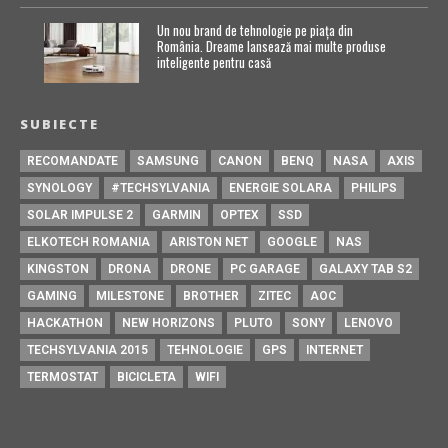
Un nou brand de tehnologie pe piața din
România. Dreame lansează mai multe produse
inteligente pentru casă
SUBIECTE
RECOMANDATE
SAMSUNG
CANON
BENQ
NASA
AXIS
SYNOLOGY
#TECHSYLVANIA
ENERGIE SOLARA
PHILIPS
SOLAR IMPULSE 2
GARMIN
OPTEX
SSD
ELKOTECH ROMANIA
ARISTON NET
GOOGLE
NAS
KINGSTON
DRONA
DRONE
PC GARAGE
GALAXY TAB S2
GAMING
MILESTONE
BROTHER
ZITEC
AOC
HACKATHON
NEW HORIZONS
PLUTO
SONY
LENOVO
TECHSYLVANIA 2015
TEHNOLOGIE
GPS
INTERNET
TERMOSTAT
BICICLETA
WIFI