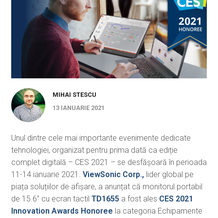
MIHAI STESCU
13 IANUARIE 2021
Unul dintre cele mai importante evenimente dedicate
tehnologiei, organizat pentru prima dată ca ediție
complet digitală – CES 2021 – se desfășoară în perioada
11-14 ianuarie 2021.
ViewSonic Corp.,
lider global pe
piața soluțiilor de afișare, a anunțat că monitorul portabil
de 15.6” cu ecran tactil
TD1655
a fost ales
CES 2021
Innovation Awards Honoree
la categoria Echipamente