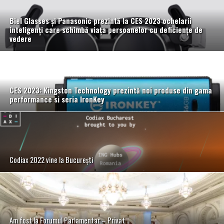
Biel Glasses și Panasonic prezintă la CES 2023 ochelarii
inteligenți care schimbă viața persoanelor
cu deficiențe de
vedere
CES 2023: Kingston Technology prezintă noi produse din gama
performance si seria IronKey
Codiax 2022 vine la București
Am fost la Forumul Parlamentar – Privat