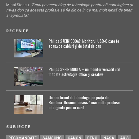
Mihai Stescu:
"Scriu pe acest blog de tehnologie pentru că sunt inginer și
mi-aș dori ca această profesie să fie din ce în ce mai mult iubită de tineri
și apreciată."
RECENTE
Philips 27E1N1900AE: Monitorul USB-C care te
scapă de cabluri și de bătăi de cap
Philips 32E1N1800LA – un monitor versatil util
în toate activitățile office și creative
Un nou brand de tehnologie pe piața din
România. Dreame lansează mai multe produse
inteligente pentru casă
SUBIECTE
RECOMANDATE
SAMSUNG
CANON
BENQ
NASA
AXIS