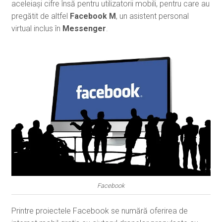
aceleiași cifre însă pentru utilizatorii mobili, pentru care au
pregătit de altfel
Facebook M
, un asistent personal
virtual inclus în
Messenger
.
Facebook
Printre proiectele Facebook se numără oferirea de