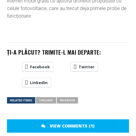
internet mobil gratis cu ajutorul dronelor propulsate cu
celule fotovoltaice, care au trecut deja primele probe de
funcționare.
ȚI-A PLĂCUT? TRIMITE-L MAI DEPARTE:
Facebook
Twitter
LinkedIn
RELATED ITEMS
1 MILIARD
FACEBOOK
VIEW COMMENTS (1)