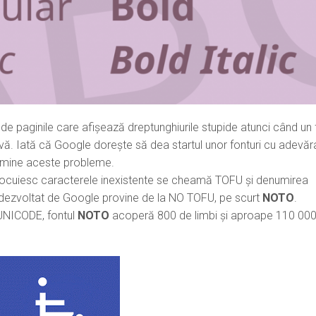
 de paginile care afișează dreptunghiurile stupide atunci când un 
ivă. Iată că Google dorește să dea startul unor fonturi cu adevăr
limine aceste probleme.
înlocuiesc caracterele inexistente se cheamă TOFU și denumirea
 dezvoltat de Google provine de la NO TOFU, pe scurt
NOTO
.
UNICODE, fontul
NOTO
acoperă 800 de limbi și aproape 110 00