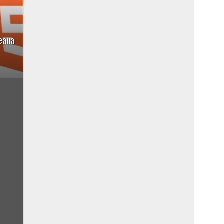
țeaua