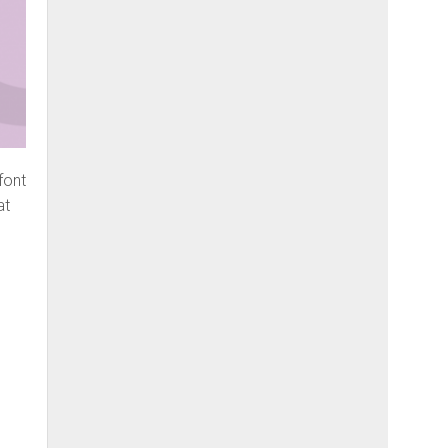
font
at
0