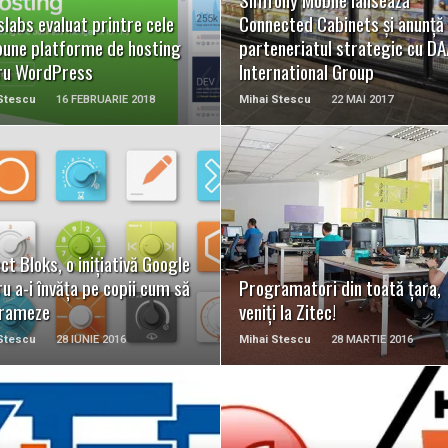
labs evaluat printre cele
Connected Cabinets și anunță
bune platforme de hosting
parteneriatul strategic cu D
ru WordPress
International Group
Stescu
16 FEBRUARIE 2018
Mihai Stescu
22 MAI 2017
READ MORE
READ MORE
ct Bloks, o inițiativă Google
u a-i învăța pe copii cum să
Programatori din toată țara,
rameze
veniți la Zitec!
Stescu
28 IUNIE 2016
Mihai Stescu
28 MARTIE 2016