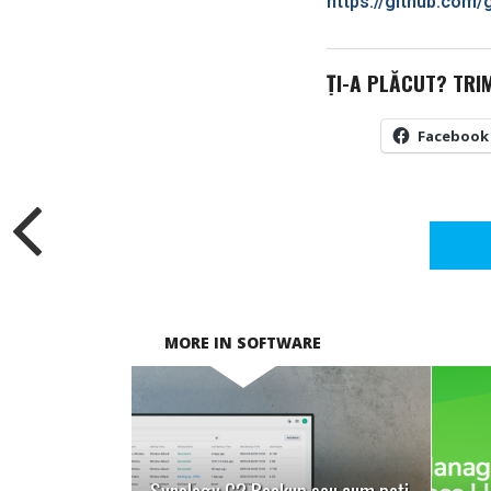
https://github.com
ȚI-A PLĂCUT? TRI
Facebook
MORE IN SOFTWARE
READ MORE
Synology C2 Backup sau cum poți