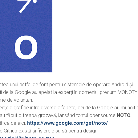
atea unui astfel de font pentru sistemele de operare Android și
ii de la Google au apelat la experți în domeniu, precum MONOTY
me de voluntari.
ențele grafice între diverse alfabete, cei de la Google au muncit 
au făcut o treabă grozavă, lansând fontul opensource
NOTO.
ărca de aici:
https://www.google.com/get/noto/
e Github există și fișierele sursă pentru design: