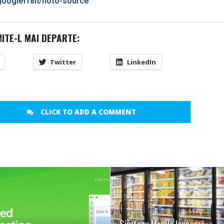
/googlei18n/noto-source
MITE-L MAI DEPARTE:
Twitter
LinkedIn
CLICK TO ADD A COMMENT
READ MORE
READ MORE
Simfony Mobile lansează