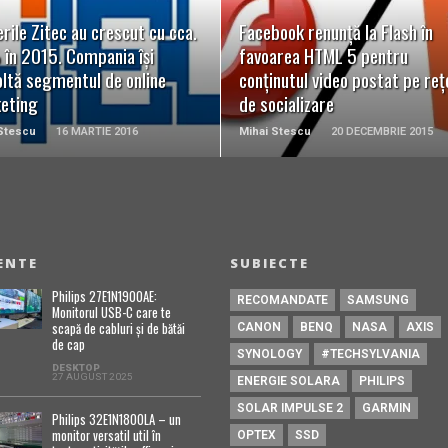
READ MORE
READ MORE
rile Zitec au crescut cu cca.
Facebook renunță la Flash în
în 2015. Compania își
favoarea HTML 5 pentru
oltă segmentul de online
conținutul video postat pe re
eting
de socializare
Stescu
16 MARTIE 2016
Mihai Stescu
20 DECEMBRIE 2015
ENTE
SUBIECTE
Philips 27E1N1900AE:
RECOMANDATE
SAMSUNG
Monitorul USB-C care te
scapă de cabluri și de bătăi
CANON
BENQ
NASA
AXIS
de cap
SYNOLOGY
#TECHSYLVANIA
DESKTOP
27 AUGUST 2025
ENERGIE SOLARA
PHILIPS
SOLAR IMPULSE 2
GARMIN
Philips 32E1N1800LA – un
monitor versatil util în
OPTEX
SSD