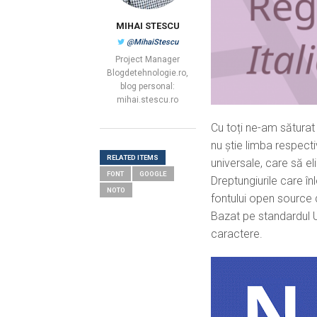
MIHAI STESCU
@MihaiStescu
Project Manager
Blogdetehnologie.ro,
blog personal:
mihai.stescu.ro
Cu toți ne-am săturat
nu știe limba respect
RELATED ITEMS
universale, care să e
FONT
GOOGLE
Dreptungiurile care 
NOTO
fontului open source
Bazat pe standardul 
caractere.