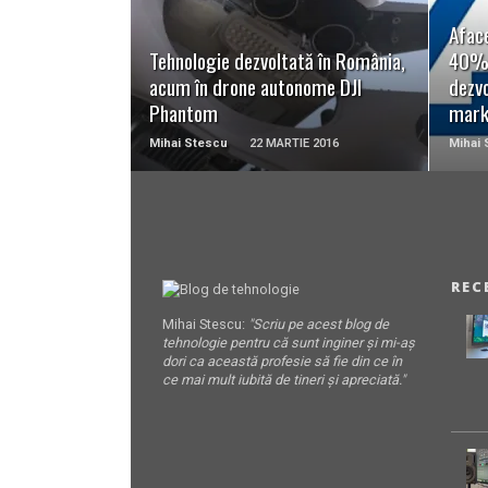
READ MORE
Aface
Tehnologie dezvoltată în România,
40% 
acum în drone autonome DJI
dezv
Phantom
mark
Mihai Stescu
22 MARTIE 2016
Mihai 
REC
Mihai Stescu:
"Scriu pe acest blog de
tehnologie pentru că sunt inginer și mi-aș
dori ca această profesie să fie din ce în
ce mai mult iubită de tineri și apreciată."