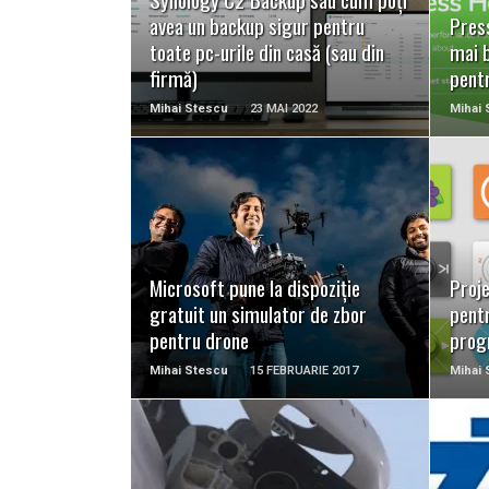
avea un backup sigur pentru
Press
toate pc-urile din casă (sau din
mai 
firmă)
pent
Mihai Stescu
23 MAI 2022
Mihai 
READ MORE
Microsoft pune la dispoziție
Proje
gratuit un simulator de zbor
pentr
pentru drone
prog
Mihai Stescu
15 FEBRUARIE 2017
Mihai 