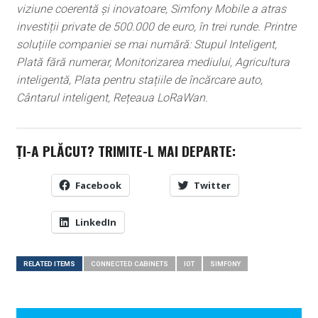
viziune coerentă și inovatoare, Simfony Mobile a atras
investiții private de 500.000 de euro, în trei runde. Printre
soluțiile companiei se mai numără: Stupul Inteligent,
Plată fără numerar, Monitorizarea mediului, Agricultura
inteligentă, Plata pentru stațiile de încărcare auto,
Cântarul inteligent, Rețeaua LoRaWan.
ȚI-A PLĂCUT? TRIMITE-L MAI DEPARTE:
Facebook
Twitter
LinkedIn
RELATED ITEMS
CONNECTED CABINETS
IOT
SIMFONY