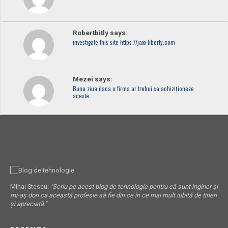
Robertbitly says:
investigate this site https://jaxx-liberty.com
Mezei says:
Buna ziua daca o firma ar trebui sa achiziționeze
aceste…
Mihai Stescu:
"Scriu pe acest blog de tehnologie pentru că sunt inginer și
mi-aș dori ca această profesie să fie din ce în ce mai mult iubită de tineri
și apreciată."