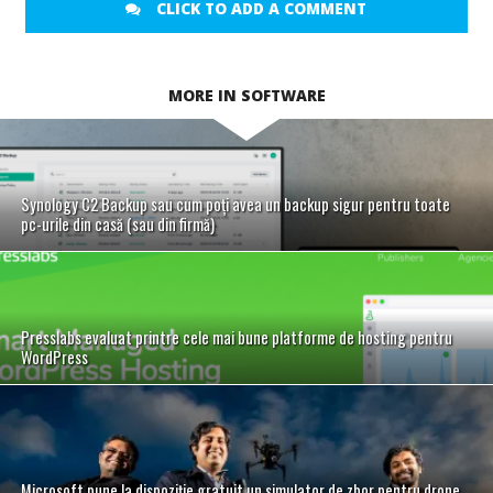
CLICK TO ADD A COMMENT
MORE IN SOFTWARE
Synology C2 Backup sau cum poți avea un backup sigur pentru toate
pc-urile din casă (sau din firmă)
Presslabs evaluat printre cele mai bune platforme de hosting pentru
WordPress
Microsoft pune la dispoziție gratuit un simulator de zbor pentru drone