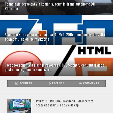
Tehnologie dezvoltată în România, acum în drone autonome DJI
Phantom
Afacerile Zitec au crescut cu cca. 40% în 2015. Compania își dezvoltă
segmentul de online marketing
Facebook renunță la Flash în favoarea HTML 5 pentru conținutul video
postat pe rețeaua de socializare
POPULAR
RECENTE
COMMENTS
Philips 27E1N1900AE: Monitorul USB-C care te
scapă de cabluri și de bătăi de cap