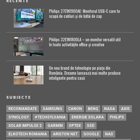
RECENTE
Philips 27E1N1900AE: Monitorul USB-C care te
scapă de cabluri și de bătăi de cap
Philips 32E1N1800LA – un monitor versatil util
în toate activitățile office și creative
Un nou brand de tehnologie pe piața din
România. Dreame lansează mai multe produse
inteligente pentru casă
SUBIECTE
RECOMANDATE
SAMSUNG
CANON
BENQ
NASA
AXIS
SYNOLOGY
#TECHSYLVANIA
ENERGIE SOLARA
PHILIPS
SOLAR IMPULSE 2
GARMIN
OPTEX
SSD
ELKOTECH ROMANIA
ARISTON NET
GOOGLE
NAS