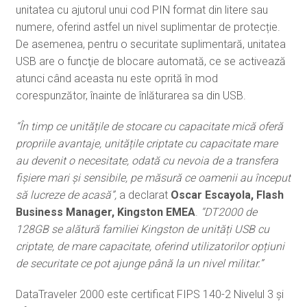
unitatea cu ajutorul unui cod PIN format din litere sau
numere, oferind astfel un nivel suplimentar de protecție.
De asemenea, pentru o securitate suplimentară, unitatea
USB are o funcţie de blocare automată, ce se activează
atunci când aceasta nu este oprită în mod
corespunzător, înainte de înlăturarea sa din USB.
“În timp ce unitățile de stocare cu capacitate mică oferă
propriile avantaje, unitățile criptate cu capacitate mare
au devenit o necesitate, odată cu nevoia de a transfera
fișiere mari și sensibile, pe măsură ce oamenii au început
să lucreze de acasă”,
a declarat
Oscar Escayola, Flash
Business Manager, Kingston EMEA
.
“DT2000 de
128GB se alătură familiei Kingston de unități USB cu
criptate, de mare capacitate, oferind utilizatorilor opțiuni
de securitate ce pot ajunge până la un nivel militar.”
DataTraveler 2000 este certificat FIPS 140-2 Nivelul 3 și