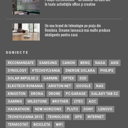
în toate activitățile office și creative
Un nou brand de tehnologie pe piața din
România. Dreame lansează mai multe produse
inteligente pentru casă
SUBIECTE
RECOMANDATE
SAMSUNG
CANON
BENQ
NASA
AXIS
SYNOLOGY
#TECHSYLVANIA
ENERGIE SOLARA
PHILIPS
SOLAR IMPULSE 2
GARMIN
OPTEX
SSD
ELKOTECH ROMANIA
ARISTON NET
GOOGLE
NAS
KINGSTON
DRONA
DRONE
PC GARAGE
GALAXY TAB S2
GAMING
MILESTONE
BROTHER
ZITEC
AOC
HACKATHON
NEW HORIZONS
PLUTO
SONY
LENOVO
TECHSYLVANIA 2015
TEHNOLOGIE
GPS
INTERNET
TERMOSTAT
BICICLETA
WIFI