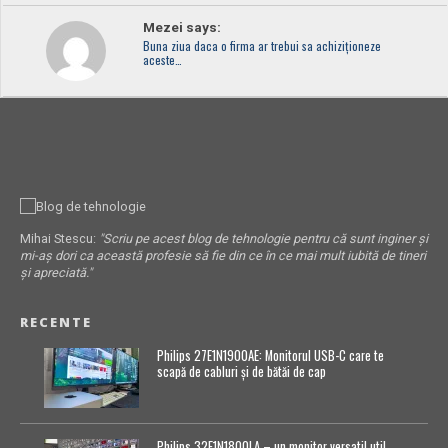
Mezei says:
Buna ziua daca o firma ar trebui sa achiziționeze
aceste…
Mihai Stescu:
"Scriu pe acest blog de tehnologie pentru că sunt inginer și
mi-aș dori ca această profesie să fie din ce în ce mai mult iubită de tineri
și apreciată."
RECENTE
Philips 27E1N1900AE: Monitorul USB-C care te
scapă de cabluri și de bătăi de cap
Philips 32E1N1800LA – un monitor versatil util