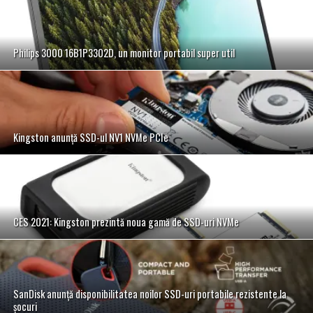
Philips 3000 16B1P3302D, un monitor portabil super util
Kingston anunță SSD-ul NV1 NVMe PCIe
CES 2021: Kingston prezintă noua gamă de SSD-uri NVMe
SanDisk anunță disponibilitatea noilor SSD-uri portabile rezistente la
șocuri