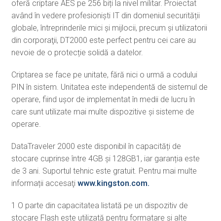
oferă criptare AES pe 256 biți la nivel militar. Proiectat
având în vedere profesioniști IT din domeniul securității
globale, întreprinderile mici și mijlocii, precum și utilizatorii
din corporaţii, DT2000 este perfect pentru cei care au
nevoie de o protecție solidă a datelor.
Criptarea se face pe unitate, fără nici o urmă a codului
PIN în sistem. Unitatea este independentă de sistemul de
operare, fiind ușor de implementat în medii de lucru în
care sunt utilizate mai multe dispozitive și sisteme de
operare.
DataTraveler 2000 este disponibil în capacități de
stocare cuprinse între 4GB și 128GB
1
, iar garanția este
de 3 ani. Suportul tehnic este gratuit. Pentru mai multe
informații accesaţi
www.kingston.com.
1
O parte din capacitatea listată pe un dispozitiv de
stocare Flash este utilizată pentru formatare și alte