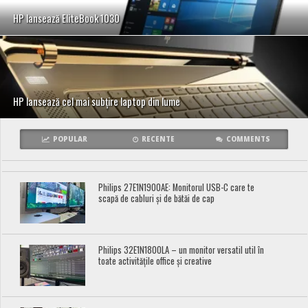
HP lansează EliteBook 1030
HP lansează cel mai subțire laptop din lume
POPULAR
RECENTE
COMMENTS
Philips 27E1N1900AE: Monitorul USB-C care te
scapă de cabluri și de bătăi de cap
Philips 32E1N1800LA – un monitor versatil util în
toate activitățile office și creative