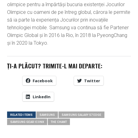
olimpice pentru a împărtăși bucuria existenței Jocurilor
Olimpice cu oameni de pe întreg globul, cărora le permite
să ia parte la experiența Jocurilor prin inovațiile
tehnologiei mobile. Samsung va continua să fie Partener
Olimpic Global și în 2016 la Rio, în 2018 la PyeongChang
și în 2020 la Tokyo.
ȚI-A PLĂCUT? TRIMITE-L MAI DEPARTE:
Facebook
Twitter
LinkedIn
RELATED ITEMS
SAMSUNG
SAMSUNG GALAXY S7 EDGE
SAMSUNG GEAR ICONX
THE CHANT