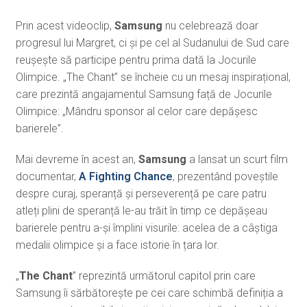
Prin acest videoclip,
Samsung
nu celebrează doar
progresul lui Margret, ci și pe cel al Sudanului de Sud care
reușește să participe pentru prima dată la Jocurile
Olimpice. „The Chant” se încheie cu un mesaj inspirațional,
care prezintă angajamentul Samsung față de Jocurile
Olimpice: „Mândru sponsor al celor care depășesc
barierele”.
Mai devreme în acest an,
Samsung
a lansat un scurt film
documentar,
A Fighting Chance
, prezentând poveștile
despre curaj, speranță și perseverență pe care patru
atleți plini de speranță le-au trăit în timp ce depășeau
barierele pentru a-și împlini visurile: acelea de a câștiga
medalii olimpice și a face istorie în țara lor.
„
The Chant
” reprezintă următorul capitol prin care
Samsung îi sărbătorește pe cei care schimbă definiția a