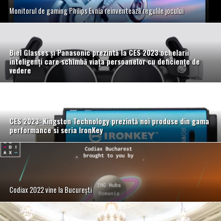
Monitorul de gaming Philips Evnia reinventează regulile jocului
Biel Glasses și Panasonic prezintă la CES 2023 ochelarii
inteligenți care schimbă viața persoanelor
cu deficiențe de
vedere
CES 2023: Kingston Technology prezintă noi produse din gama
performance si seria IronKey
Codiax 2022 vine la București