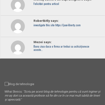
Felicitări pentru articol
Robertbitly says:
investigate this site https://jaxx-liberty.com
Mezei says:
Buna ziua daca o firma ar trebui sa achiziționeze
aceste…
Mihai Stescu:
"Scriu pe acest blog de tehnologie pentru că sunt inginer și
mi-aș dori ca această profesie să fie din ce în ce mai mult iubită de tineri
și apreciată."