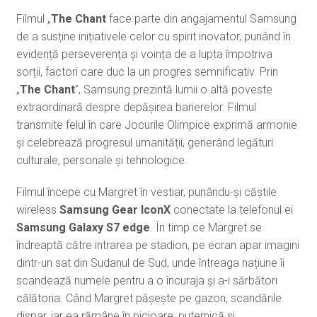
Filmul „
The Chant
face parte din angajamentul Samsung
de a susține inițiativele celor cu spirit inovator, punând în
evidență perseverența și voința de a lupta împotriva
sorții, factori care duc la un progres semnificativ. Prin
„
The Chant
”, Samsung prezintă lumii o altă poveste
extraordinară despre depășirea barierelor. Filmul
transmite felul în care Jocurile Olimpice exprimă armonie
și celebrează progresul umanității, generând legături
culturale, personale și tehnologice.
Filmul începe cu Margret în vestiar, punându-și căștile
wireless
Samsung Gear IconX
conectate la telefonul ei
Samsung Galaxy S7 edge
. În timp ce Margret se
îndreaptă către intrarea pe stadion, pe ecran apar imagini
dintr-un sat din Sudanul de Sud, unde întreaga națiune îi
scandează numele pentru a o încuraja și a-i sărbători
călătoria. Când Margret pășește pe gazon, scandările
dispar, iar ea rămâne în picioare, puternică și