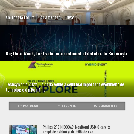
Am fost la Forumul Parlamentar – Privat
Big Data Week, festivalul internațional al datelor, la București
Techsylvania 2022 – a noua ediție a celui mai important eveniment de
tehnologie din România
POPULAR
RECENTE
COMMENTS
Philips 27E1N1900AE: Monitorul USB-C care te
scapă de cabluri și de bătăi de cap