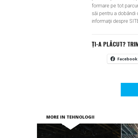
formare pe tot parcursu
săi pentru a dobândi 
informaţii despre SITE
ȚI-A PLĂCUT? TRI
Facebook
MORE IN TEHNOLOGII