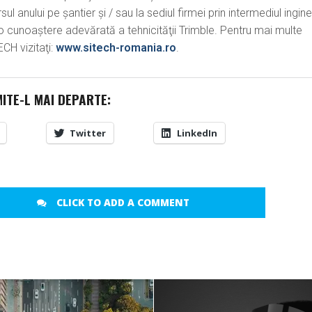
l anului pe şantier şi / sau la sediul firmei prin intermediul ingine
o cunoaştere adevărată a tehnicităţii Trimble. Pentru mai multe
CH vizitaţi:
www.sitech-romania.ro
.
MITE-L MAI DEPARTE:
Twitter
LinkedIn
CLICK TO ADD A COMMENT