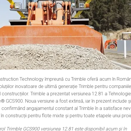
truction Technology împreună cu Trimble oferă acum în Român
soluțiilor inovatoare de ultimă generație Trimble pentru companiil
 construcțiilor. Trimble a prezentat versiunea 12.81 a Tehnologie
® GCS900. Noua versiune a fost extinsă, iar în prezent include ș
, confirmând angajamentul constant al Trimble în a satisface nev
 în construcții pentru flote mixte și pentru toate etapele unui proi
ol Trimble GCS900 versiunea 12.81 este disponibil acum și în