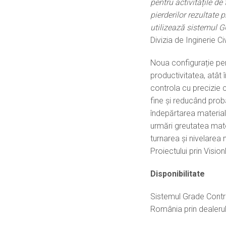
pentru activitățile de
pierderilor rezultate 
utilizează sistemul 
Divizia de Inginerie Ci
Noua configurație pen
productivitatea, atât î
controla cu precizie c
fine și reducând probab
îndepărtarea material
urmări greutatea mate
turnarea și nivelarea
Proiectului prin Visio
Disponibilitate
Sistemul Grade Contr
România prin dealeru