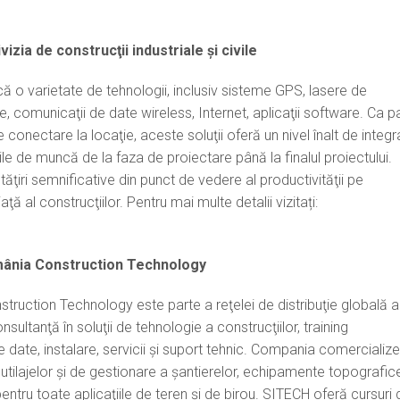
izia de construcţii industriale şi civile
ică o varietate de tehnologii, inclusiv sisteme GPS, lasere de
ale, comunicaţii de date wireless, Internet, aplicaţii software. Ca p
e conectare la locaţie, aceste soluţii oferă un nivel înalt de integr
ile de muncă de la faza de proiectare până la finalul proiectului.
tăţiri semnificative din punct de vedere al productivităţii pe
aţă al construcţiilor. Pentru mai multe detalii vizitați:
ânia Construction Technology
uction Technology este parte a reţelei de distribuţie globală a
ultanţă în soluţii de tehnologie a construcţiilor, training
e date, instalare, servicii şi suport tehnic. Compania comercializ
utilajelor şi de gestionare a şantierelor, echipamente topografic
ntru toate aplicaţiile de teren şi de birou. SITECH oferă cursuri 