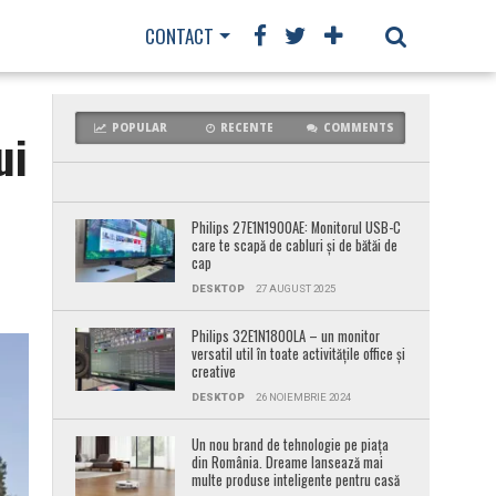
CONTACT
POPULAR
RECENTE
COMMENTS
ui
Philips 27E1N1900AE: Monitorul USB-C
care te scapă de cabluri și de bătăi de
cap
DESKTOP
27 AUGUST 2025
Philips 32E1N1800LA – un monitor
versatil util în toate activitățile office și
creative
DESKTOP
26 NOIEMBRIE 2024
Un nou brand de tehnologie pe piața
din România. Dreame lansează mai
multe produse inteligente pentru casă