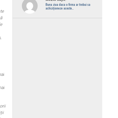
Buna ziua daca o firma ar trebui sa
achiziționeze aceste…
ate
ză
le
,
mai
mai
rii
ții