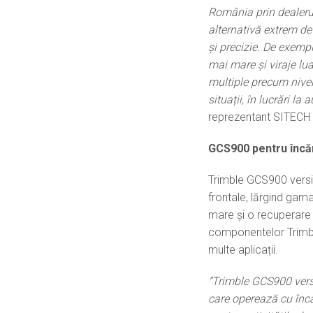
România prin dealeru
alternativă extrem de 
și precizie. De exemp
mai mare și viraje lua
multiple precum nivela
situații, în lucrări la
reprezentant SITECH
GCS900 pentru încă
Trimble GCS900 versi
frontale, lărgind gama
mare și o recuperare m
componentelor Trimble 
multe aplicații.
”Trimble GCS900 versi
care operează cu încă