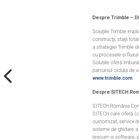
Despre Trimble – Div
Soluţiile Trimble impl
construcţii, staţii tot
a strategiei Trimble d
cu procesele şi fluxur
Soluțiile oferă îmbună
parcursul ciclului de vi
www.trimble.com
.
Despre SITECH Rom
SITECH România Constr
SITECH care oferă cons
customizat, servicii d
sisteme de ghidare a 
precum şi software, pe