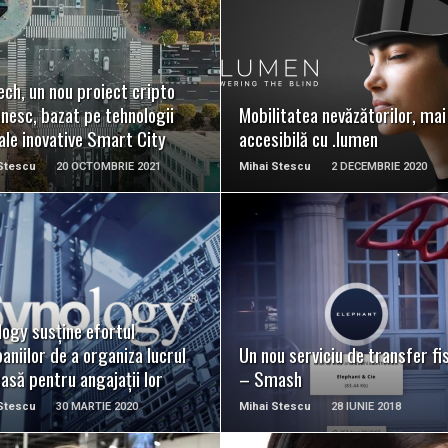
READ MORE
READ MORE
ch, un nou proiect cripto
nesc, bazat pe tehnologii
Mobilitatea nevăzătorilor, mai
ale inovative Smart City
accesibilă cu .lumen
Stescu
20 OCTOMBRIE 2021
Mihai Stescu
2 DECEMBRIE 2020
READ MORE
READ MORE
ogy susţine efortul
niilor de a organiza lucrul
Un nou serviciu de transfer fi
asă pentru angajaţii lor
– Smash
Stescu
30 MARTIE 2020
Mihai Stescu
28 IUNIE 2018