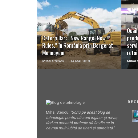
READ MORE
Quail
Caterpillar: „New Range. New
produ
Rules.” în România prin Bergerat
servi
Monnoyeur
retai
Mihai Stescu
14 MAI 2018
Mihai 
REC
Mihai Stescu:
"Scriu pe acest blog de
tehnologie pentru că sunt inginer și mi-aș
dori ca această profesie să fie din ce în
ce mai mult iubită de tineri și apreciată."