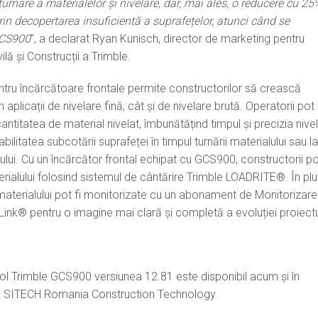
 turnare a materialelor și nivelare, dar, mai ales, o reducere cu 2
prin decopertarea insuficientă a suprafețelor
, atunci când se
GCS900
”, a declarat Ryan Kunisch, director de marketing pentru
vilă și Construcții a Trimble.
tru încărcătoare frontale permite constructorilor să crească
n aplicații de nivelare fină, cât și de nivelare brută. Operatorii pot
antitatea de material nivelat, îmbunătățind timpul și precizia nivel
ilitatea subcotării suprafeței în timpul turnării materialului sau l
ului. Cu un încărcător frontal echipat cu GCS900, constructorii p
rialului folosind sistemul de cântărire Trimble LOADRITE®. În plu
 materialului pot fi monitorizate cu un abonament de Monitorizare
nLink® pentru o imagine mai clară și completă a evoluției proiectu
ol Trimble GCS900 versiunea 12.81 este disponibil acum și în
l SITECH Romania Construction Technology.