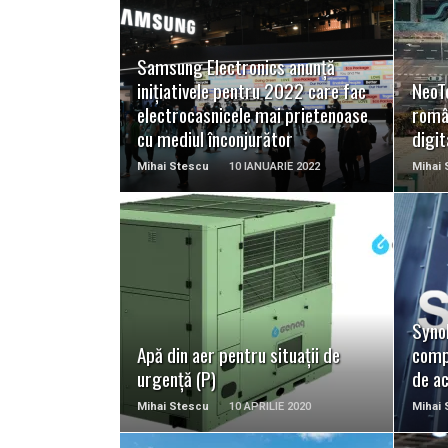
READ MORE
Samsung Electronics anunță
inițiativele pentru 2022 care fac
NeoTe
electrocasnicele mai prietenoase
româ
cu mediul înconjurător
digit
Mihai Stescu
10 IANUARIE 2022
Mihai 
READ MORE
Synol
Apă din aer pentru situații de
compa
urgență (P)
de ac
Mihai Stescu
10 APRILIE 2020
Mihai 