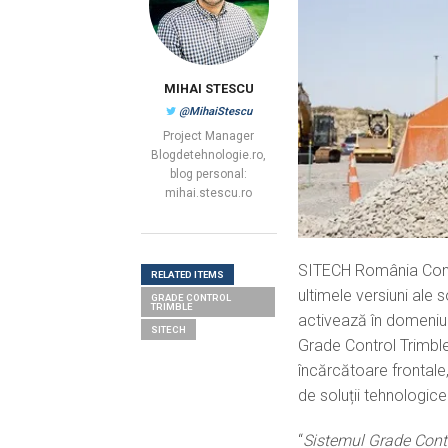
MIHAI STESCU
@MihaiStescu
Project Manager
Blogdetehnologie.ro,
blog personal:
mihai.stescu.ro
SITECH România Cons
RELATED ITEMS
ultimele versiuni ale 
GRADE CONTROL
TRIMBLE
activează în domeniul
SITECH
Grade Control Trimble
încărcătoare frontale
de soluții tehnologice
“
Sistemul Grade Contr