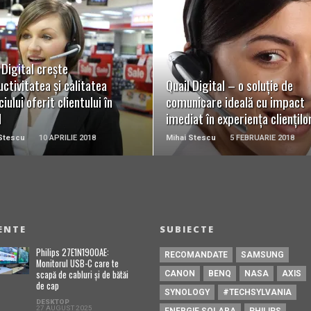
READ MORE
READ MORE
 Digital crește
ctivitatea și calitatea
Quail Digital – o soluție de
ciului oferit clientului în
comunicare ideală cu impact
l
imediat în experiența cliențilo
Stescu
10 APRILIE 2018
Mihai Stescu
5 FEBRUARIE 2018
ENTE
SUBIECTE
Philips 27E1N1900AE:
RECOMANDATE
SAMSUNG
Monitorul USB-C care te
scapă de cabluri și de bătăi
CANON
BENQ
NASA
AXIS
de cap
SYNOLOGY
#TECHSYLVANIA
DESKTOP
27 AUGUST 2025
ENERGIE SOLARA
PHILIPS