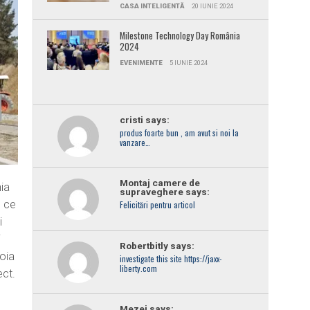
CASA INTELIGENTĂ
20 IUNIE 2024
Milestone Technology Day România
2024
EVENIMENTE
5 IUNIE 2024
cristi says:
produs foarte bun , am avut si noi la
vanzare…
Montaj camere de
ia
supraveghere says:
e ce
Felicitări pentru articol
i
i
Robertbitly says:
oia
investigate this site https://jaxx-
liberty.com
ect.
Mezei says: