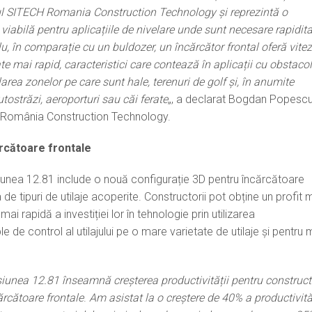
l SITECH Romania Construction Technology și reprezintă o
viabilă pentru aplicațiile de nivelare unde sunt necesare rapidit
lu, în comparație cu un buldozer, un încărcător frontal oferă vite
te mai rapid, caracteristici care contează în aplicații cu obstaco
rea zonelor pe care sunt hale, terenuri de golf și, în anumite
 autostrăzi, aeroporturi sau căi ferate
„, a declarat Bogdan Popescu
 România Construction Technology.
rcătoare frontale
unea 12.81 include o nouă configurație 3D pentru încărcătoare
 de tipuri de utilaje acoperite. Constructorii pot obține un profit 
ai rapidă a investiției lor în tehnologie prin utilizarea
de control al utilajului pe o mare varietate de utilaje și pentru 
unea 12.81 înseamnă creșterea productivității pentru constructo
rcătoare frontale
.
Am asistat la o creștere de 40% a productivită