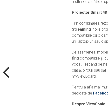
multimedia către disp
Proiector Smart 4
Prin combinarea rezol
Streaming
, noile pr
compatibile cu o gamă
uri, laptop-uri sau dis
De asemenea, modelele
fiind compatibile și c
vocal. Trecând peste d
clasă, birouri sau să
myViewBoard.
Pentru a afla mai mul
dedicate de
Facebo
Despre ViewSonic