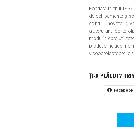
Fondată în anul 1987
de echipamente și solu
spiritului inovator și
ajutorul unui portofol
modul în care utiliz
produse include monit
videoproiectoare, disp
ȚI-A PLĂCUT? TRI
Facebook