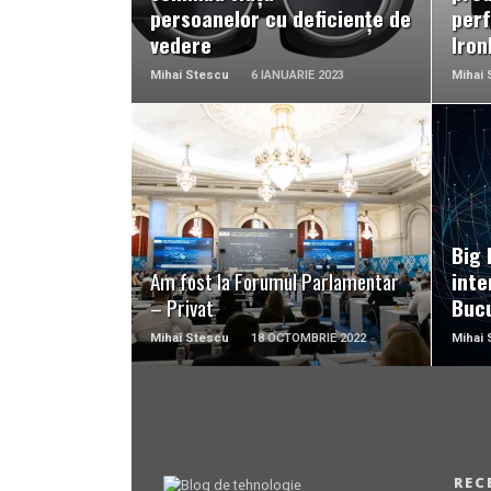
persoanelor
cu deficiențe de
perf
vedere
Iron
Mihai Stescu
6 IANUARIE 2023
Mihai 
READ MORE
Big 
Am fost la Forumul Parlamentar
inte
– Privat
Bucu
Mihai Stescu
18 OCTOMBRIE 2022
Mihai 
REC