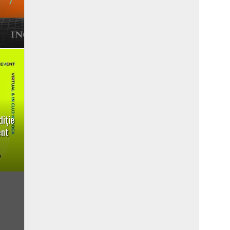
iție
ent