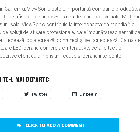
 în California, ViewSonic este o importantă companie producăto
ții de afișare, lider în dezvoltarea de tehnologii vizuale. Mulțumi
 viziunii sale, ViewSonic contribuie la interconectarea mondială cu
iu de soluții de afișare profesionale, care îmbunătățesc semnifica
atorii lucrează, colaborează, comunică și se conectează. Gama d
oare LED, ecrane comerciale interactive, ecrane tactile,
ozitive client cu dimensiuni reduse și ecrane inteligente.
MITE-L MAI DEPARTE:
Twitter
LinkedIn
CLICK TO ADD A COMMENT