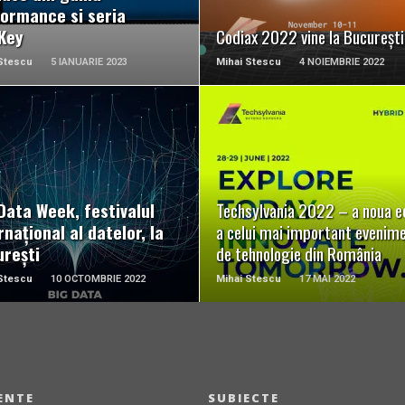
ormance si seria
Key
Codiax 2022 vine la București
Stescu
5 IANUARIE 2023
Mihai Stescu
4 NOIEMBRIE 2022
READ MORE
READ MORE
Data Week, festivalul
Techsylvania 2022 – a noua ed
rnațional al datelor, la
a celui mai important evenim
rești
de tehnologie din România
Stescu
10 OCTOMBRIE 2022
Mihai Stescu
17 MAI 2022
ENTE
SUBIECTE