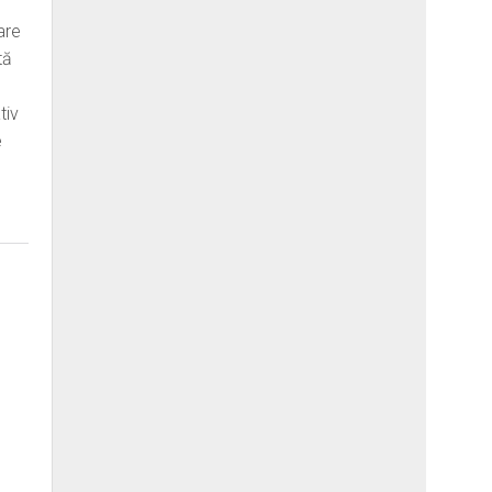
are
tă
tiv
e