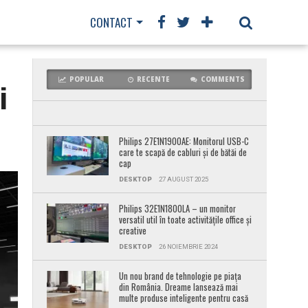
CONTACT
POPULAR
RECENTE
COMMENTS
i
Philips 27E1N1900AE: Monitorul USB-C
care te scapă de cabluri și de bătăi de
cap
DESKTOP
27 AUGUST 2025
Philips 32E1N1800LA – un monitor
versatil util în toate activitățile office și
creative
DESKTOP
26 NOIEMBRIE 2024
Un nou brand de tehnologie pe piața
din România. Dreame lansează mai
multe produse inteligente pentru casă