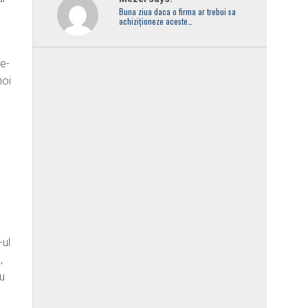
Buna ziua daca o firma ar trebui sa
achiziționeze aceste…
ne-
noi
-ul
,
ru