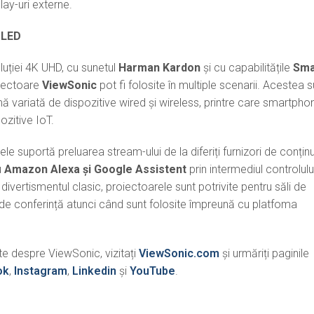
lay-uri externe.
K LED
uției 4K UHD, cu sunetul
Harman Kardon
și cu capabilitățile
Sma
oiectoare
ViewSonic
pot fi folosite în multiple scenarii. Acestea s
 variată de dispozitive wired și wireless, printre care smartpho
pozitive IoT.
 suportă preluarea stream-ului de la diferiți furnizori de conținu
u
Amazon Alexa și Google Assistent
prin intermediul controlulu
ivertismentul clasic, proiectoarele sunt potrivite pentru săli de
li de conferință atunci când sunt folosite împreună cu platfoma
te despre ViewSonic, vizitați
ViewSonic.com
și urmăriți paginile
ok
,
Instagram
,
Linkedin
și
YouTube
.