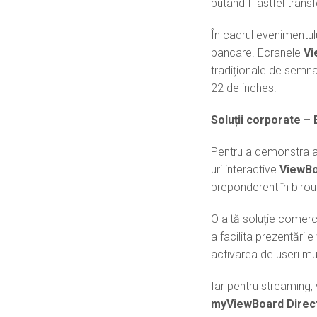
putând fi astfel trans
În cadrul evenimentulu
bancare. Ecranele
Vi
tradiționale de semna
22 de inches.
Soluții corporate – 
Pentru a demonstra a
uri interactive
ViewBo
preponderent în birour
O altă soluție comer
a facilita prezentările
activarea de useri mul
Iar pentru streaming,
myViewBoard Direc