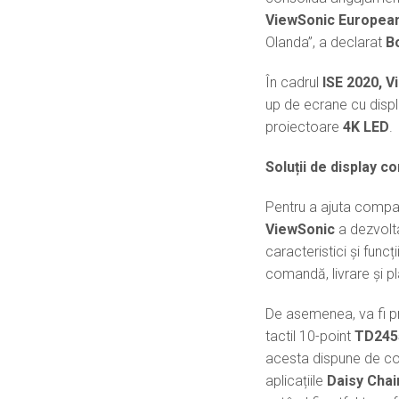
ViewSonic European
Olanda”, a declarat
B
În cadrul
ISE 2020, 
up de ecrane cu displa
proiectoare
4K LED
.
Soluții de display c
Pentru a ajuta compani
ViewSonic
a dezvolta
caracteristici și func
comandă, livrare și pl
De asemenea, va fi pr
tactil 10-point
TD245
acesta dispune de co
aplicațiile
Daisy Chai