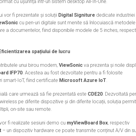
format cu ușurință într-un sistem desktop All-In-One.
i vor fi prezentate și soluții
Digital Signiture
dedicate industriei
ewSonic
cu pen-uri digitale sunt menite să înlocuiască metodele
re a documentelor, fiind disponibile modele de 5 inches, respect
Eficientizarea spațiului de lucru
tributele unui birou modern,
ViewSonic
va prezenta și noile disp
ard IFP70
. Acestea au fost dezvoltate pentru a fi folosite
i smart-IoT, fiind certificate
Microsoft Azure IoT
.
cială care urmează să fie prezentată este
CDE20
. Dezvoltată pe
 wireless pe diferite dispozitive și din diferite locații, soluția permi
tipli, on-site sau remote.
 vor fi realizate sesiuni demo cu
myViewBoard Box
, respectiv
t
– un dispozitiv hardware ce poate transmite conținut A/V din s