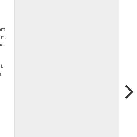
rt
unt
ne-
t,
i