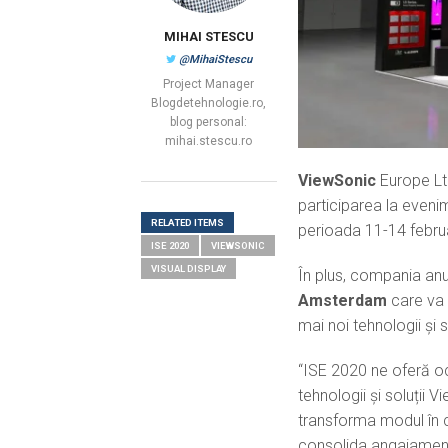
MIHAI STESCU
@MihaiStescu
Project Manager
Blogdetehnologie.ro,
blog personal:
mihai.stescu.ro
ViewSonic
Europe Ltd.
participarea la even
RELATED ITEMS
perioada 11-14 febru
ISE 2020
VIEWSONIC
VISUAL DISPLAY
În plus, compania anu
Amsterdam
care va 
mai noi tehnologii și s
“ISE 2020 ne oferă oc
tehnologii și soluții 
transforma modul în ca
consolida angajamentu