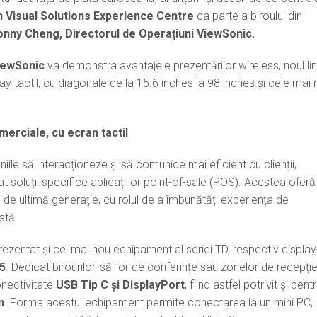
 Visual Solutions Experience Centre
ca parte a biroului din
onny Cheng, Directorul de Operațiuni ViewSonic.
ViewSonic
va demonstra avantajele prezentărilor wireless, noul li
y tactil, cu diagonale de la 15.6 inches la 98 inches și cele mai 
omerciale, cu ecran tactil
ile să interacționeze și să comunice mai eficient cu clienții,
t soluții specifice aplicațiilor point-of-sale (POS). Acestea oferă
ții de ultimă generație, cu rolul de a îmbunătăți experiența de
ată.
ezentat și cel mai nou echipament al seriei TD, respectiv display
5
. Dedicat birourilor, sălilor de conferințe sau zonelor de recepție
nectivitate
USB Tip C și DisplayPort
, fiind astfel potrivit și pent
n
. Forma acestui echipament permite conectarea la un mini PC,