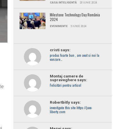
CASA INTELIGENTĂ
20 IUNIE 2024
Milestone Technology Day România
2024
EVENIMENTE
5 IUNIE 2024
cristi says:
produs foarte bun , am avut si noi la
vanzare…
Montaj camere de
supraveghere says:
Felicitări pentru articol
le
Robertbitly says:
investigate this site https://jaxx-
liberty.com
i
Mezei says: