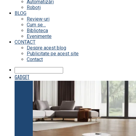
Automatizări
Roboți
BLOG
Review-uri
Cum se…
Biblioteca
Evenimente
CONTACT
Despre acest blog
Publicitate pe acest site
Contact
GADGET