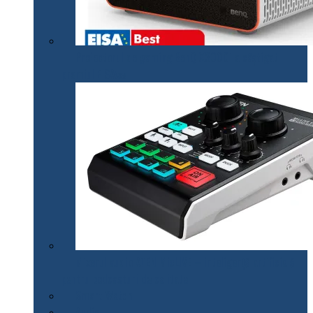
Proiectorul de gaming BenQ X3000i a câștigat
premiul EISA￼
Mixerul audio ATEN MicLIVE – inteligență artificială
pentru podcasturi de calitate
Smart Watch
Audio