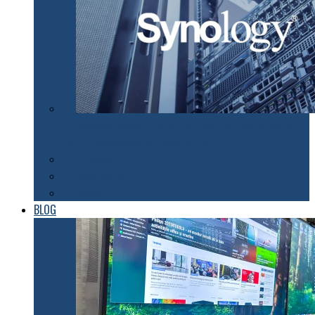
Synology susţine efortul companiilor de a organiza
lucrul de acasă pentru angajaţii lor
Tehnologii
Automatizări
Roboți
BLOG