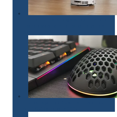
Un nou brand de tehnologie pe piața din România.
Dreame lansează mai multe produse inteligente pentru
casă
Un set de gaming SPC Gear inedit: tastatura Omnis
Kalih GK650K și mouse Lix SPG051