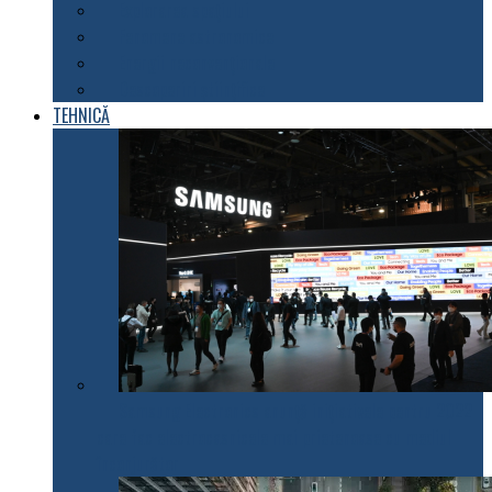
Explorarea spațiului
Fenomene astronomice
Energii neconvenționale
Descoperiri științifice
TEHNICĂ
Samsung Electronics anunță inițiativele pentru 2022
care fac electrocasnicele mai prietenoase cu mediul
înconjurător