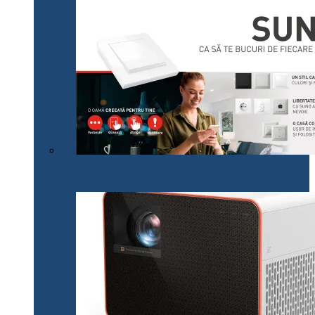
Legrand lansează pe plan local noua gamă SUNO,
adaptată cerințelor actuale ale consumatorilor