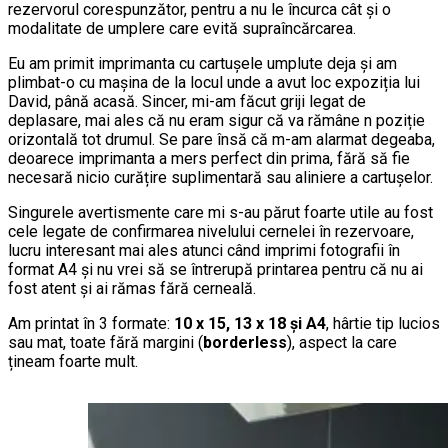
rezervorul corespunzător, pentru a nu le încurca cât și o
modalitate de umplere care evită supraîncărcarea.
Eu am primit imprimanta cu cartușele umplute deja și am
plimbat-o cu mașina de la locul unde a avut loc expoziția lui
David, până acasă. Sincer, mi-am făcut griji legat de
deplasare, mai ales că nu eram sigur că va rămâne n poziție
orizontală tot drumul. Se pare însă că m-am alarmat degeaba,
deoarece imprimanta a mers perfect din prima, fără să fie
necesară nicio curățire suplimentară sau aliniere a cartușelor.
Singurele avertismente care mi s-au părut foarte utile au fost
cele legate de confirmarea nivelului cernelei în rezervoare,
lucru interesant mai ales atunci când imprimi fotografii în
format A4 și nu vrei să se întrerupă printarea pentru că nu ai
fost atent și ai rămas fără cerneală.
Am printat în 3 formate:
10 x 15, 13 x 18 și A4
, hârtie tip lucios
sau mat, toate fără margini (
borderless
), aspect la care
țineam foarte mult.