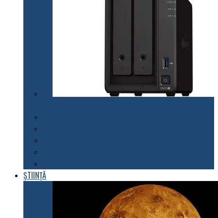
Synology lansează modelul DiskStation DS723+
Telefoane mobile
Tablete
Notebook
Rețelistică
Software
ȘTIINȚĂ