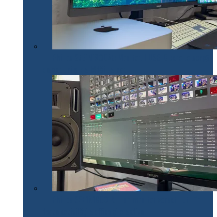
Philips 27E1N1900AE: Monitorul USB-C care te scapă
de cabluri și de bătăi de cap
Philips 32E1N1800LA – un monitor versatil util în
toate activitățile office și creative