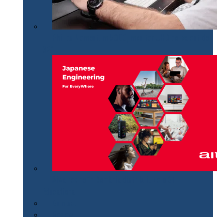
Philips Momentum 5000, monitor UHD polivalent de
32″
Aiwa revine în România distribuit de MGT
Educational
Cum se…
Review-uri