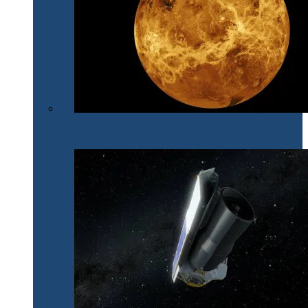
După 30 de ani, NASA își îndreaptă din nou privirile
spre Venus