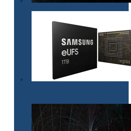
La revedere, Spitzer!
Samsung lansează primul chipset V-NAND de 1 TB
care va fi utilizat în noile generații de dispozitive de
stocare