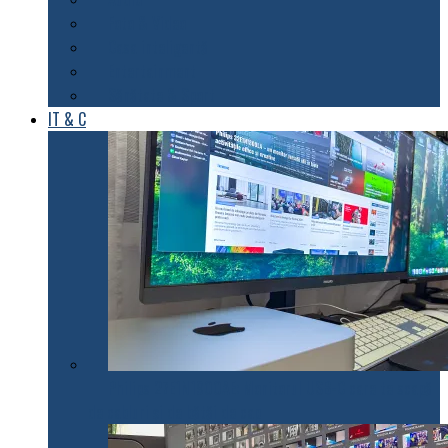
Foto & Video
Casa inteligentă
Entertainment
Sănătate & Sport
IT & C
Philips 27E1N1900AE: Monitorul USB-C care te scapă
de cabluri și de bătăi de cap