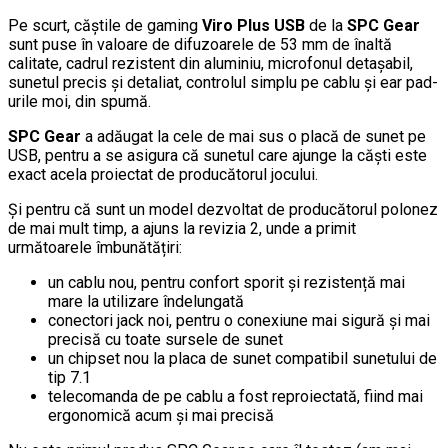
Pe scurt, căștile de gaming
Viro Plus USB
de la
SPC Gear
sunt puse în valoare de difuzoarele de 53 mm de înaltă
calitate, cadrul rezistent din aluminiu, microfonul detașabil,
sunetul precis și detaliat, controlul simplu pe cablu și ear pad-
urile moi, din spumă.
SPC Gear
a adăugat la cele de mai sus o placă de sunet pe
USB, pentru a se asigura că sunetul care ajunge la căști este
exact acela proiectat de producătorul jocului.
Și pentru că sunt un model dezvoltat de producătorul polonez
de mai mult timp, a ajuns la revizia 2, unde a primit
următoarele îmbunătățiri:
un cablu nou, pentru confort sporit și rezistență mai
mare la utilizare îndelungată
conectori jack noi, pentru o conexiune mai sigură și mai
precisă cu toate sursele de sunet
un chipset nou la placa de sunet compatibil sunetului de
tip 7.1
telecomanda de pe cablu a fost reproiectată, fiind mai
ergonomică acum și mai precisă