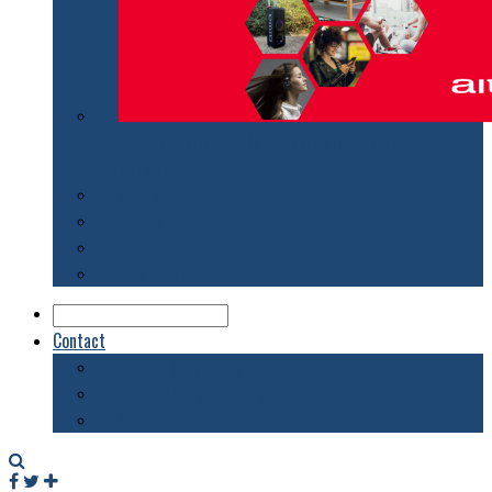
Aiwa revine în România distribuit de MGT
Educational
Cum se…
Review-uri
Biblioteca
Evenimente
Contact
Despre acest blog
Publicitate pe acest site
Contact