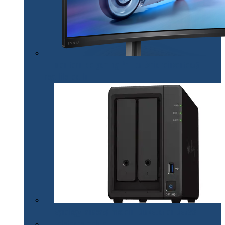
Monitorul de gaming Philips Evnia reinventează
regulile jocului
Synology lansează modelul DiskStation DS723+
Telefoane mobile