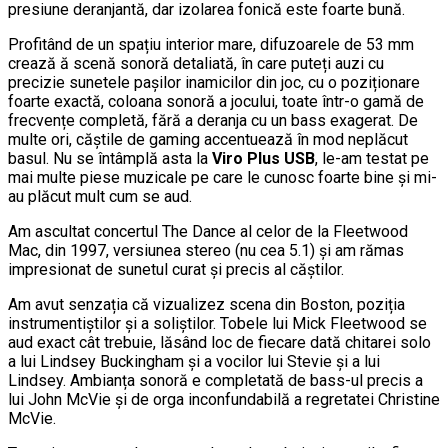
presiune deranjantă, dar izolarea fonică este foarte bună.
Profitând de un spațiu interior mare, difuzoarele de 53 mm
crează ă scenă sonoră detaliată, în care puteți auzi cu
precizie sunetele pașilor inamicilor din joc, cu o poziționare
foarte exactă, coloana sonoră a jocului, toate într-o gamă de
frecvențe completă, fără a deranja cu un bass exagerat. De
multe ori, căștile de gaming accentuează în mod neplăcut
basul. Nu se întâmplă asta la
Viro Plus USB
, le-am testat pe
mai multe piese muzicale pe care le cunosc foarte bine și mi-
au plăcut mult cum se aud.
Am ascultat concertul The Dance al celor de la Fleetwood
Mac, din 1997, versiunea stereo (nu cea 5.1) și am rămas
impresionat de sunetul curat și precis al căștilor.
Am avut senzația că vizualizez scena din Boston, poziția
instrumentiștilor și a soliștilor. Tobele lui Mick Fleetwood se
aud exact cât trebuie, lăsând loc de fiecare dată chitarei solo
a lui Lindsey Buckingham și a vocilor lui Stevie și a lui
Lindsey. Ambianța sonoră e completată de bass-ul precis a
lui John McVie și de orga inconfundabilă a regretatei Christine
McVie.