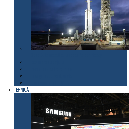
SpaceX lansează cu succes Falcon Heavy
Explorarea spațiului
Fenomene astronomice
Energii neconvenționale
Descoperiri științifice
TEHNICĂ