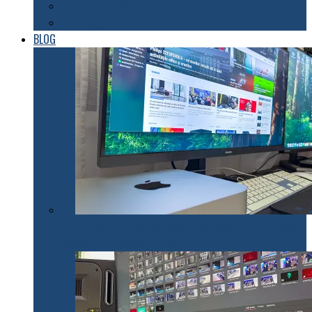
Automatizări
Roboți
BLOG
Philips 27E1N1900AE: Monitorul USB-C care te scapă
de cabluri și de bătăi de cap