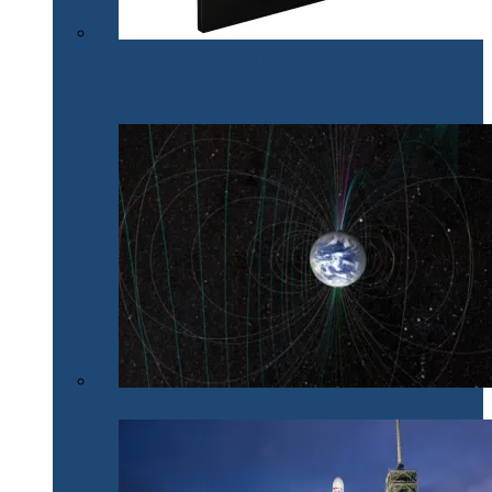
Samsung lansează primul chipset V-NAND de 1 TB
care va fi utilizat în noile generații de dispozitive de
stocare
Nordul nu mai e chiar nord