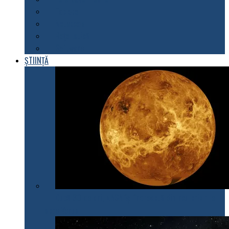
Tablete
Notebook
Rețelistică
Software
ȘTIINȚĂ
După 30 de ani, NASA își îndreaptă din nou privirile
spre Venus