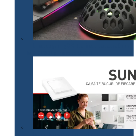
Un set de gaming SPC Gear inedit: tastatura Omnis
Kalih GK650K și mouse Lix SPG051
Legrand lansează pe plan local noua gamă SUNO,