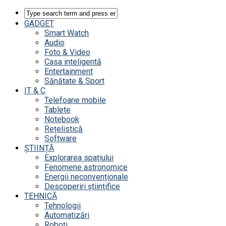
GADGET
Smart Watch
Audio
Foto & Video
Casa inteligentă
Entertainment
Sănătate & Sport
IT & C
Telefoane mobile
Tablete
Notebook
Rețelistică
Software
ȘTIINȚĂ
Explorarea spațiului
Fenomene astronomice
Energii neconvenționale
Descoperiri științifice
TEHNICĂ
Tehnologii
Automatizări
Roboți