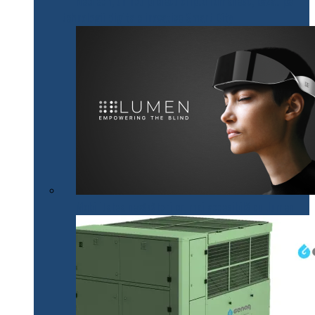
NeoTech, un nou proiect cripto românesc, bazat pe
tehnologii digitale inovative Smart City
Mobilitatea nevăzătorilor, mai accesibilă cu .lumen