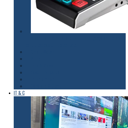
Mixerul audio ATEN MicLIVE – inteligență artificială
pentru podcasturi de calitate
Smart Watch
Audio
Foto & Video
Casa inteligentă
Entertainment
Sănătate & Sport
IT & C