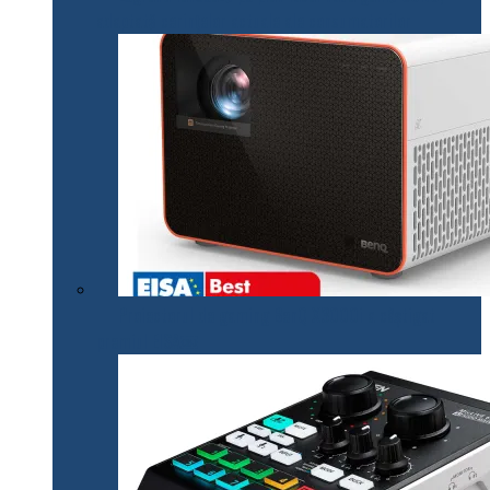
adaptată cerințelor actuale ale consumatorilor
Proiectorul de gaming BenQ X3000i a câștigat
premiul EISA￼