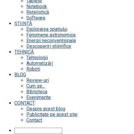
Tablete
Notebook
Rețelistică
Software
ȘTIINȚĂ
Explorarea spațiului
Fenomene astronomice
Energii neconvenționale
Descoperiri științifice
TEHNICĂ
Tehnologii
Automatizări
Roboți
BLOG
Review-uri
Cum se…
Biblioteca
Evenimente
CONTACT
Despre acest blog
Publicitate pe acest site
Contact