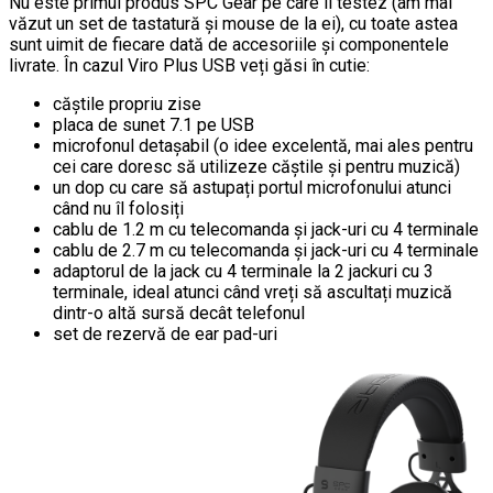
Nu este primul produs SPC Gear pe care îl testez (am mai
văzut un set de tastatură și mouse de la ei), cu toate astea
sunt uimit de fiecare dată de accesoriile și componentele
livrate. În cazul Viro Plus USB veți găsi în cutie:
căștile propriu zise
placa de sunet 7.1 pe USB
microfonul detașabil (o idee excelentă, mai ales pentru
cei care doresc să utilizeze căștile și pentru muzică)
un dop cu care să astupați portul microfonului atunci
când nu îl folosiți
cablu de 1.2 m cu telecomanda și jack-uri cu 4 terminale
cablu de 2.7 m cu telecomanda și jack-uri cu 4 terminale
adaptorul de la jack cu 4 terminale la 2 jackuri cu 3
terminale, ideal atunci când vreți să ascultați muzică
dintr-o altă sursă decât telefonul
set de rezervă de ear pad-uri