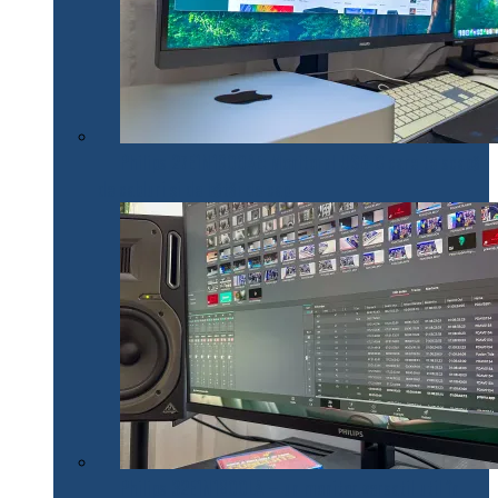
Philips 27E1N1900AE: Monitorul USB-C care te scapă
de cabluri și de bătăi de cap
Philips 32E1N1800LA – un monitor versatil util în