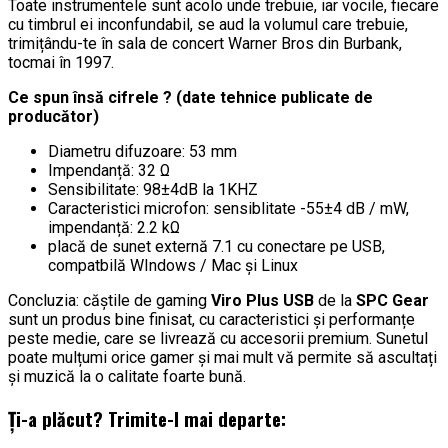
Toate instrumentele sunt acolo unde trebuie, iar vocile, fiecare
cu timbrul ei inconfundabil, se aud la volumul care trebuie,
trimițându-te în sala de concert Warner Bros din Burbank,
tocmai în 1997.
Ce spun însă cifrele ? (date tehnice publicate de
producător)
Diametru difuzoare: 53 mm
Impendanță: 32 Ω
Sensibilitate: 98±4dB la 1KHZ
Caracteristici microfon: sensiblitate -55±4 dB / mW,
impendanță: 2.2 kΩ
placă de sunet externă 7.1 cu conectare pe USB,
compatbilă WIndows / Mac și Linux
Concluzia: căștile de gaming
Viro Plus USB
de la
SPC Gear
sunt un produs bine finisat, cu caracteristici și performanțe
peste medie, care se livrează cu accesorii premium. Sunetul
poate mulțumi orice gamer și mai mult vă permite să ascultați
și muzică la o calitate foarte bună.
Ți-a plăcut? Trimite-l mai departe: