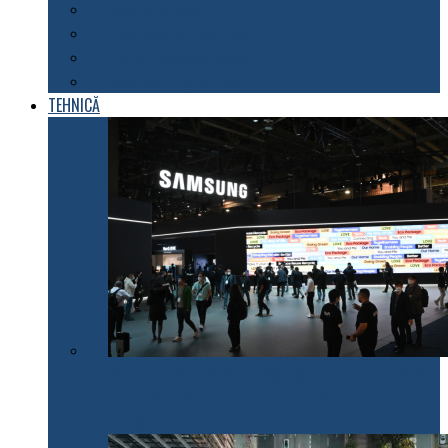
Explorarea spațiului
Fenomene astronomice
Energii neconvenționale
Descoperiri științifice
TEHNICĂ
Samsung Electronics anunță inițiativele pentru 2022
care fac electrocasnicele mai prietenoase cu mediul
înconjurător