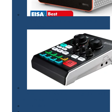
Proiectorul de gaming BenQ X3000i a câștigat
premiul EISA￼
Mixerul audio ATEN MicLIVE – inteligență artificială
pentru podcasturi de calitate
Smart Watch
Audio