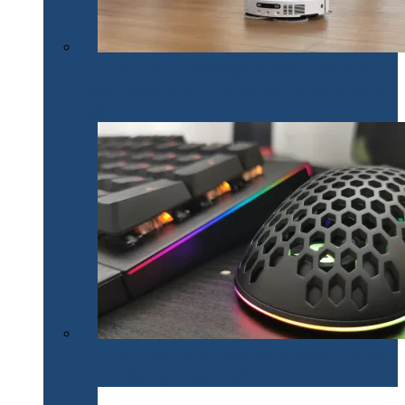
Un nou brand de tehnologie pe piața din România.
Dreame lansează mai multe produse inteligente pentru
casă
Un set de gaming SPC Gear inedit: tastatura Omnis
Kalih GK650K și mouse Lix SPG051