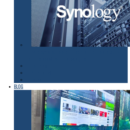
Synology susţine efortul companiilor de a organiza
lucrul de acasă pentru angajaţii lor
Tehnologii
Automatizări
Roboți
BLOG