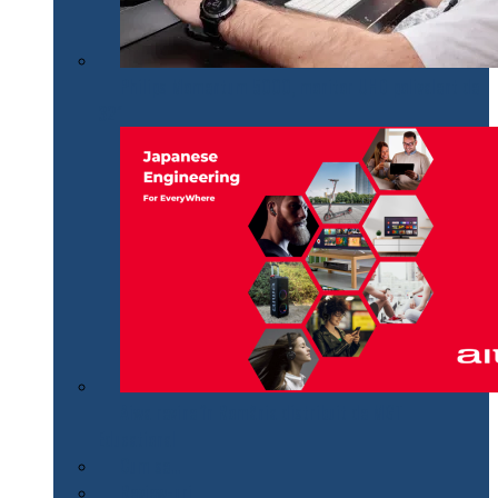
Philips Momentum 5000, monitor UHD polivalent de
32″
Aiwa revine în România distribuit de MGT
Educational
Cum se…
Review-uri