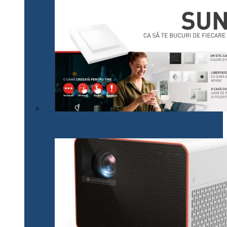
Legrand lansează pe plan local noua gamă SUNO,
adaptată cerințelor actuale ale consumatorilor