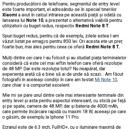
Pentru producătorii de telefoane, segmentul de entry level
este foarte important, el adresându-se în special tinerilor.
Xiaomi
a avut în calcul intrarea pe această piață și odată cu
lansarea lui
Note 10
, a prezentat o alternativă viabilă pentru
utilizatorii cu buget redus, respectiv
Redmi Note 8 T
.
Spun buget redus, pentru că de exemplu, zilele astea l-am
văzut listat pe emag.ro pentru 850 lei. Ori acesta ete un preț
foarte bun, mai ales pentru ceea ce oferă
Redmi Note 8 T.
Mulți dintre cei care l-au folosit și au studiat piața terminalelor
consideră că este cel mai ieftin telefon care oferă rezoluție
de 48 MP. Dar este rezoluția totul? Nu neapărat, dar
experiența arată că e bine să ai de unde să scazi… Am făcut
fotografii în aceleași condiții în care am testat
Mi Note 10,
care chiar s-a comportat excelent.
Mie mi se pare unul dintre cele mai interesante terminale din
entry level și asta pentru aspectul interesant, cu sticlă pe față
și pe spate, camera de 48 MP, dar și bateria de 4000 mAh,
care permite încărcare rapidă cu maxim 18 W, aceeași pe care
o găsim, de exemplu la Iphone 11 Pro.
Ecranul este de 6.3 inch, FullHD+, cu o iluminare maximă de