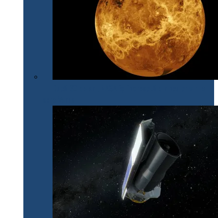
După 30 de ani, NASA își îndreaptă din nou privirile
spre Venus