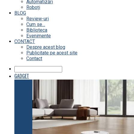
Automatizări
Roboți
BLOG
Review-uri
Cum se…
Biblioteca
Evenimente
CONTACT
Despre acest blog
Publicitate pe acest site
Contact
GADGET