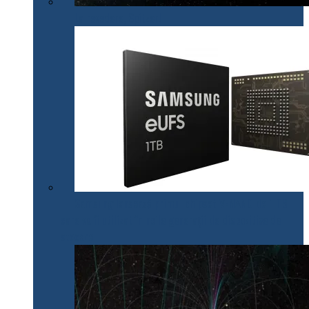
La revedere, Spitzer!
Samsung lansează primul chipset V-NAND de 1 TB
care va fi utilizat în noile generații de dispozitive de
stocare