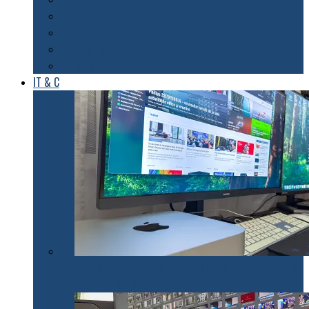
Foto & Video
Casa inteligentă
Entertainment
Sănătate & Sport
IT & C
Philips 27E1N1900AE: Monitorul USB-C care te scapă
de cabluri și de bătăi de cap