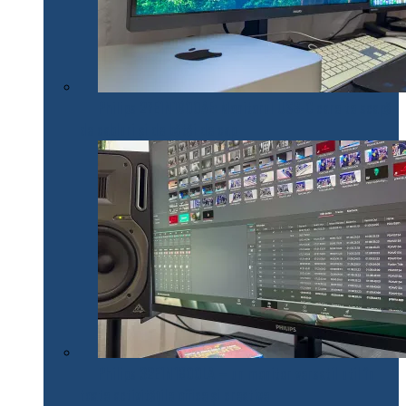
Philips 27E1N1900AE: Monitorul USB-C care te scapă
de cabluri și de bătăi de cap
Philips 32E1N1800LA – un monitor versatil util în
toate activitățile office și creative