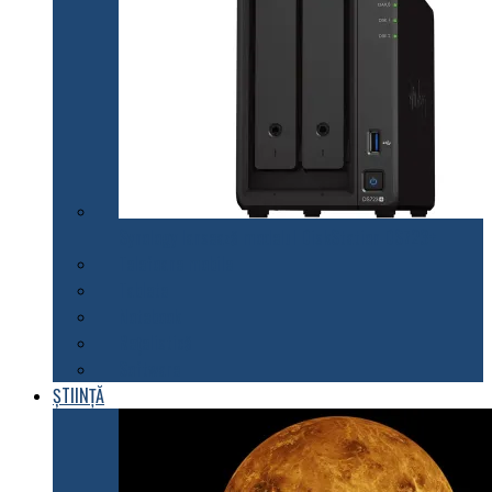
Synology lansează modelul DiskStation DS723+
Telefoane mobile
Tablete
Notebook
Rețelistică
Software
ȘTIINȚĂ